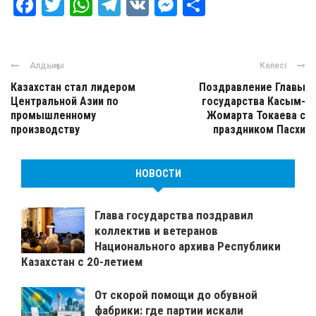
Facebook
Twitter
WhatsApp
Telegram
VK
Messenger
Отправить
Алдыңғы
Келесі
Казахстан стал лидером
Поздравление Главы
Центральной Азии по
государства Касым-
промышленному
Жомарта Токаева с
производству
праздником Пасхи
НОВОСТИ
Глава государства поздравил
коллектив и ветеранов
Национального архива Республики
Казахстан с 20-летием
От скорой помощи до обувной
фабрики: где партии искали