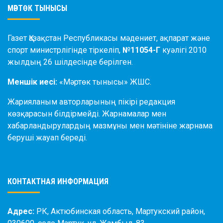
МӘРТӨК ТЫНЫСЫ
Газет Қазақстан Республикасы мәдениет, ақпарат және
спорт министрлігінде тіркеліп,
№11054-Г
куәлігі 2010
жылдың 26 шілдесінде берілген.
Меншік иесі:
«Мәртөк тынысы» ЖШС.
Жарияланым авторларының пікірі редакция
көзқарасын білдірмейді. Жарнамалар мен
хабарландырулардың мазмұны мен мәтініне жарнама
беруші жауап береді.
КОНТАКТНАЯ ИНФОРМАЦИЯ
Адрес:
РК, Актюбинская область, Мартукский район,