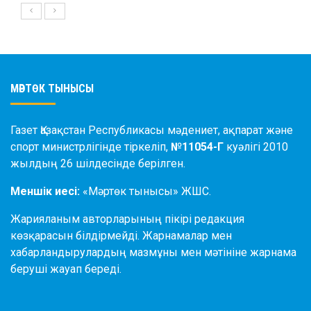
МӘРТӨК ТЫНЫСЫ
Газет Қазақстан Республикасы мәдениет, ақпарат және
спорт министрлігінде тіркеліп,
№11054-Г
куәлігі 2010
жылдың 26 шілдесінде берілген.
Меншік иесі:
«Мәртөк тынысы» ЖШС.
Жарияланым авторларының пікірі редакция
көзқарасын білдірмейді. Жарнамалар мен
хабарландырулардың мазмұны мен мәтініне жарнама
беруші жауап береді.