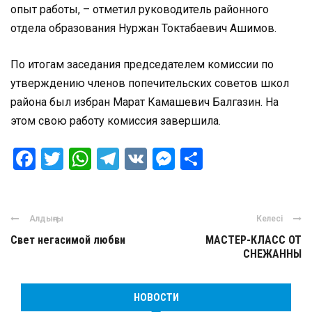
опыт работы, – отметил руководитель районного
отдела образования Нуржан Токтабаевич Ашимов.
По итогам заседания председателем комиссии по
утверждению членов попечительских советов школ
района был избран Марат Камашевич Балгазин. На
этом свою работу комиссия завершила.
Facebook
Twitter
WhatsApp
Telegram
VK
Messenger
Отправить
Алдыңғы
Келесі
Свет негасимой любви
МАСТЕР-КЛАСС ОТ
СНЕЖАННЫ
НОВОСТИ