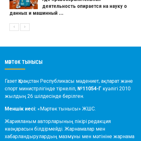
деятельность опирается на науку о
данных и машинный ...
МӘРТӨК ТЫНЫСЫ
Газет Қазақстан Республикасы мәдениет, ақпарат және
спорт министрлігінде тіркеліп,
№11054-Г
куәлігі 2010
жылдың 26 шілдесінде берілген.
Меншік иесі:
«Мәртөк тынысы» ЖШС.
Жарияланым авторларының пікірі редакция
көзқарасын білдірмейді. Жарнамалар мен
хабарландырулардың мазмұны мен мәтініне жарнама