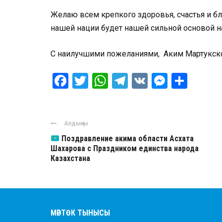
Желаю всем крепкого здоровья, счастья и б
нашей нации будет нашей сильной основой н
С наилучшими пожеланиями,
Аким Мартукск
Facebook
Twitter
WhatsApp
Telegram
VK
Messen
Отпр
Алдыңғы
Поздравление акима области Асхата
Шахарова с Праздником единства народа
Казахстана
МӘРТӨК ТЫНЫСЫ