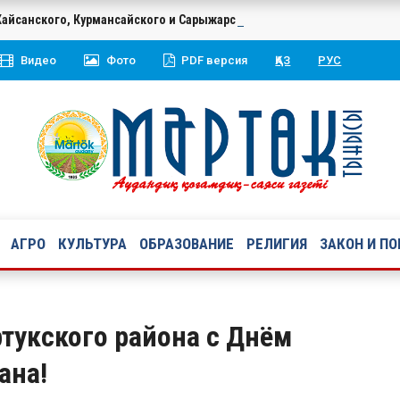
йсанского, Курмансайского и Сарыжарского сельских округов Март
Видео
Фото
PDF версия
ҚАЗ
РУС
АГРО
КУЛЬТУРА
ОБРАЗОВАНИЕ
РЕЛИГИЯ
ЗАКОН И П
тукского района с Днём
ана!