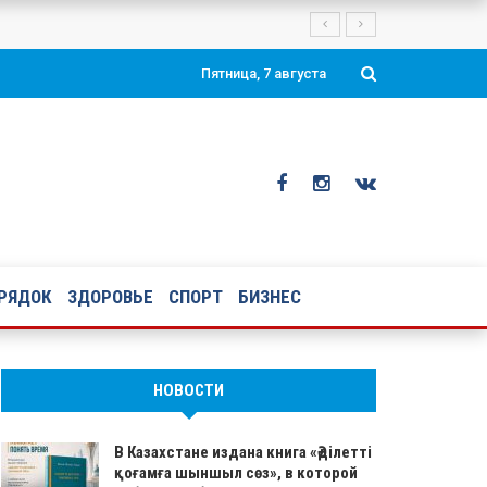
укского района Актюбинской области
Пятница, 7 августа
ОРЯДОК
ЗДОРОВЬЕ
СПОРТ
БИЗНЕС
НОВОСТИ
В Казахстане издана книга «Әділетті
қоғамға шыншыл сөз», в которой