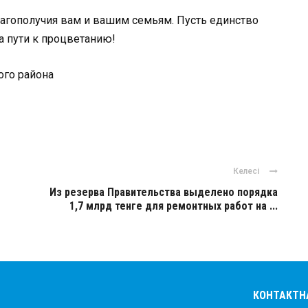
лагополучия вам и вашим семьям. Пусть единство
а пути к процветанию!
ого района
ger
авить
Келесі
Из резерва Правительства выделено порядка
1,7 млрд тенге для ремонтных работ на ...
КОНТАКТН