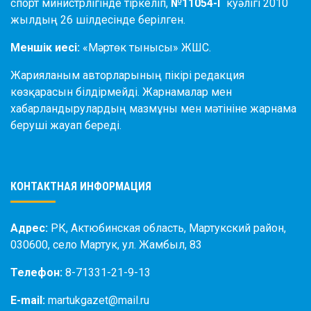
спорт министрлігінде тіркеліп,
№11054-Г
куәлігі 2010
жылдың 26 шілдесінде берілген.
Меншік иесі:
«Мәртөк тынысы» ЖШС.
Жарияланым авторларының пікірі редакция
көзқарасын білдірмейді. Жарнамалар мен
хабарландырулардың мазмұны мен мәтініне жарнама
беруші жауап береді.
КОНТАКТНАЯ ИНФОРМАЦИЯ
Адрес:
РК, Актюбинская область, Мартукский район,
030600, село Мартук, ул. Жамбыл, 83
Телефон:
8-71331-21-9-13
E-mail:
martukgazet@mail.ru