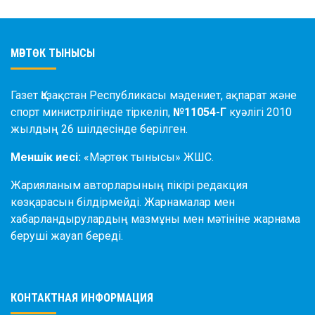
МӘРТӨК ТЫНЫСЫ
Газет Қазақстан Республикасы мәдениет, ақпарат және
спорт министрлігінде тіркеліп,
№11054-Г
куәлігі 2010
жылдың 26 шілдесінде берілген.
Меншік иесі:
«Мәртөк тынысы» ЖШС.
Жарияланым авторларының пікірі редакция
көзқарасын білдірмейді. Жарнамалар мен
хабарландырулардың мазмұны мен мәтініне жарнама
беруші жауап береді.
КОНТАКТНАЯ ИНФОРМАЦИЯ