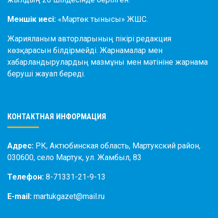
Меншік иесі:
«Мәртөк тынысы» ЖШС.
Жарияланым авторларының пікірі редакция
көзқарасын білдірмейді. Жарнамалар мен
хабарландырулардың мазмұны мен мәтініне жарнама
беруші жауап береді.
КОНТАКТНАЯ ИНФОРМАЦИЯ
Адрес:
РК, Актюбинская область, Мартукский район,
030600, село Мартук, ул. Жамбыл, 83
Телефон:
8-71331-21-9-13
E-mail:
martukgazet@mail.ru