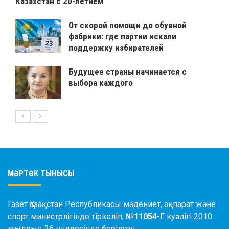
Казахстан с 20-летием
От скорой помощи до обувной
фабрики: где партии искали
поддержку избирателей
Будущее страны начинается с
выбора каждого
МӘРТӨК ТЫНЫСЫ
Газет Қазақстан Республикасы мәдениет, ақпарат және
спорт министрлігінде тіркеліп,
№11054-Г
куәлігі 2010
жылдың 26 шілдесінде берілген.