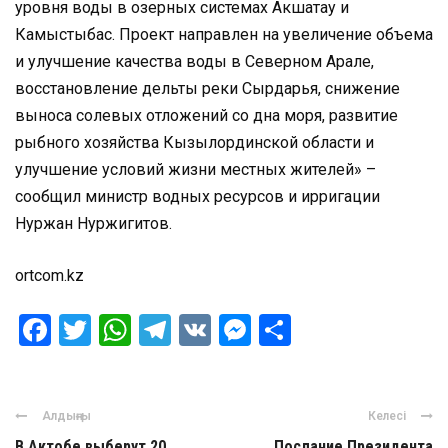
уровня воды в озерных системах Акшатау и
Камыстыбас. Проект направлен на увеличение объема
и улучшение качества воды в Северном Арале,
восстановление дельты реки Сырдарья, снижение
выноса солевых отложений со дна моря, развитие
рыбного хозяйства Кызылординской области и
улучшение условий жизни местных жителей» –
сообщил министр водных ресурсов и ирригации
Нуржан Нуржигитов.
ortcom.kz
Facebook
Twitter
WhatsApp
Telegram
VK
Messenger
Отправить
Алдыңғы
Келесі
В Актобе выберут 20
Послание Президента