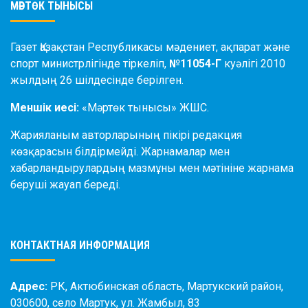
МӘРТӨК ТЫНЫСЫ
Газет Қазақстан Республикасы мәдениет, ақпарат және
спорт министрлігінде тіркеліп,
№11054-Г
куәлігі 2010
жылдың 26 шілдесінде берілген.
Меншік иесі:
«Мәртөк тынысы» ЖШС.
Жарияланым авторларының пікірі редакция
көзқарасын білдірмейді. Жарнамалар мен
хабарландырулардың мазмұны мен мәтініне жарнама
беруші жауап береді.
КОНТАКТНАЯ ИНФОРМАЦИЯ
Адрес:
РК, Актюбинская область, Мартукский район,
030600, село Мартук, ул. Жамбыл, 83