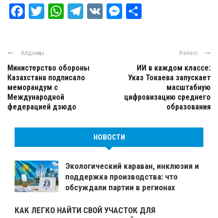
Facebook
Twitter
WhatsApp
Telegram
VK
Messenger
Отправить
Алдыңғы
Келесі
Министерство обороны
ИИ в каждом классе:
Казахстана подписало
Указ Токаева запускает
меморандум с
масштабную
Международной
цифровизацию среднего
федерацией дзюдо
образования
НОВОСТИ
Экологический караван, инклюзия и
поддержка производства: что
обсуждали партии в регионах
КАК ЛЕГКО НАЙТИ СВОЙ УЧАСТОК ДЛЯ