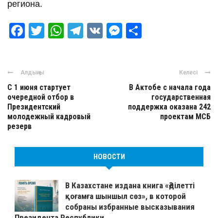
региона.
Facebook
Twitter
WhatsApp
Telegram
VK
Messenger
Отправить
Алдыңғы
Келесі
С 1 июня стартует
В Актобе с начала года
очередной отбор в
государственная
Президентский
поддержка оказана 242
молодежный кадровый
проектам МСБ
резерв
НОВОСТИ
В Казахстане издана книга «Әділетті
қоғамға шыншыл сөз», в которой
собраны избранные высказывания
Президента Республики ...