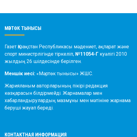
МӘРТӨК ТЫНЫСЫ
Газет Қазақстан Республикасы мәдениет, ақпарат және
спорт министрлігінде тіркеліп,
№11054-Г
куәлігі 2010
жылдың 26 шілдесінде берілген.
Меншік иесі:
«Мәртөк тынысы» ЖШС.
Жарияланым авторларының пікірі редакция
көзқарасын білдірмейді. Жарнамалар мен
хабарландырулардың мазмұны мен мәтініне жарнама
беруші жауап береді.
КОНТАКТНАЯ ИНФОРМАЦИЯ