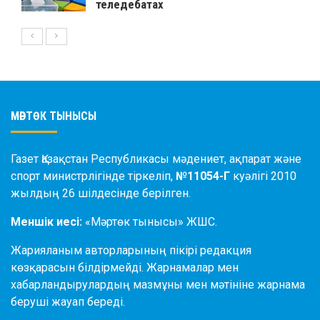
теледебатах
МӘРТӨК ТЫНЫСЫ
Газет Қазақстан Республикасы мәдениет, ақпарат және
спорт министрлігінде тіркеліп,
№11054-Г
куәлігі 2010
жылдың 26 шілдесінде берілген.
Меншік иесі:
«Мәртөк тынысы» ЖШС.
Жарияланым авторларының пікірі редакция
көзқарасын білдірмейді. Жарнамалар мен
хабарландырулардың мазмұны мен мәтініне жарнама
беруші жауап береді.