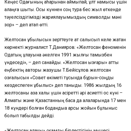
Кеңес Одағының қаһарынан қаймықпай, ұлт намысы үшін
алаңға шықты. Осы күннен соң тура бес жыл өткенде
тәуелсіздігімізді жариялауымыздың символдық мәні
зор» – деп атап өтті.
Желтоқсан құбылысын зерттеуге ат салысып келе жатқан
көрнекті журналист Т.Данияров: «Желтоқсан феноменін
Одақтың құлауына әкелген 1991 жылғы тамызбен
үндеседі», – деп санайды. «Желтоқсан ызғары» атты
еңбектің авторы жазушы Т.Бейісқұлов желтоқсан
қозғалысын «Совет өкіметі тұсында бұрын-соңды
кездеспеген құбылыс» деп таныды. 1986 жылдың 16
желтоқсаны қазақ халқы үшін қасіретті әрі қасиетті қос күні –
Алматы және Қазақстанның басқа да қалаларында 17 мен
18 күндері болған бодандыққа қарсы жойқын бұлқыныс
болып табылды дейді.
«Желтоқсан алауы» қоғамдық бірлестігінің мүшесі,