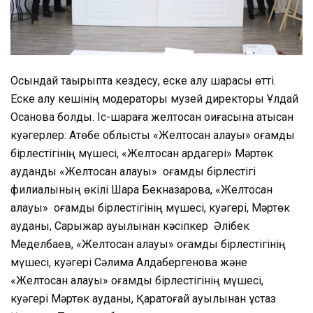
Осындай тақырыпта кездесу, еске алу шарасы өтті.
Еске алу кешінің модераторы музей директоры Ұлдай
Осанова болды. Іс-шараға желтоқсан оқиғасына қатысқан
куәгерлер: Ақтөбе облыстық «Желтоқсан алауы» қоғамдық
бірлестігінің мүшесі, «Желтоқсан ардагері» Мәртөк
аудандық «Желтоқсан алауы» қоғамдық бірлестігі
филиалының өкілі Шара Бекназарова, «Желтоқсан
алауы» қоғамдық бірлестігінің мүшесі, куәгері, Мәртөк
ауданы, Сарыжар ауылынан кәсіпкер Әлібек
Меделбаев, «Желтоқсан алауы» қоғамдық бірлестігінің
мүшесі, куәгері Сәлима Алдабергенова және
«Желтоқсан алауы» қоғамдық бірлестігінің мүшесі,
куәгері Мәртөк ауданы, Қаратоғай ауылынан ұстаз