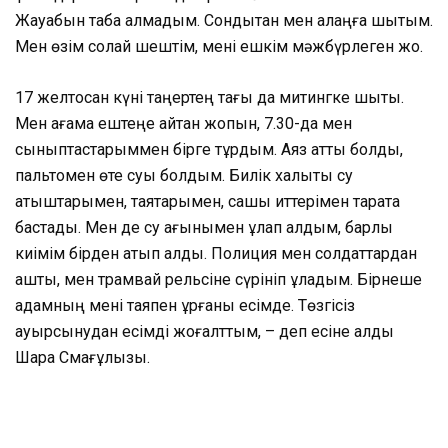
Жауабын таба алмадым. Сондықтан мен алаңға шықтым.
Мен өзім солай шештім, мені ешкім мәжбүрлеген жоқ.
17 желтоқсан күні таңертең тағы да митингке шықтық.
Мен ағама ештеңе айтқан жоқпын, 7.30-да мен
сыныптастарыммен бірге тұрдым. Аяз қатты болды,
пальтомен өте суық болдым. Билік халықты су
атқыштарымен, таяқтарымен, сақшы иттерімен тарата
бастады. Мен де су ағынымен құлап қалдым, барлық
киімім бірден қатып қалды. Полиция мен солдаттардан
қаштық, мен трамвай рельсіне сүрініп құладым. Бірнеше
адамның мені таяқпен ұрғаны есімде. Төзгісіз
ауырсынудан есімді жоғалттым, – деп есіне алды
Шара Смағұлқызы.