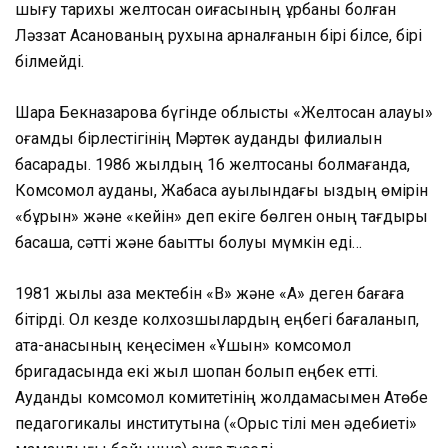
шығу тарихы желтоқсан оқиғасының құрбаны болған
Ләззат Асанованың рухына арналғанын бірі білсе, бірі
білмейді.
Шара Бекназарова бүгінде облыстық «Желтоқсан алауы»
қоғамдық бірлестігінің Мәртөк аудандық филиалын
басқарады. 1986 жылдың 16 желтоқсаны болмағанда,
Комсомол ауданы, Жабасақ ауылындағы қыздың өмірін
«бұрын» және «кейін» деп екіге бөлген оның тағдыры
басқаша, сәтті және бақытты болуы мүмкін еді…
1981 жылы қазақ мектебін «В» және «А» деген бағаға
бітірді. Ол кезде колхозшылардың еңбегі бағаланып,
ата-анасының кеңесімен «Ұшқын» комсомол
бригадасында екі жыл шопан болып еңбек етті.
Аудандық комсомол комитетінің жолдамасымен Ақтөбе
педагогикалық институтына («Орыс тілі мен әдебиеті»