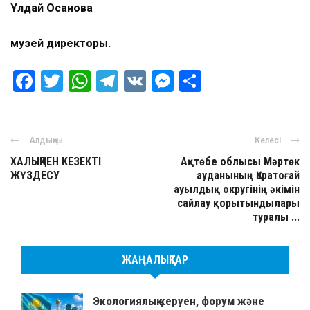
Ұлдай Осанова
музей директоры.
Facebook
Twitter
WhatsApp
Telegram
VK
Messenger
Отправить
Алдыңғы
Келесі
ХАЛЫҚПЕН КЕЗЕКТІ
Ақтөбе облысы Мәртөк
ЖҮЗДЕСУ
ауданының Қаратоғай
ауылдық округінің әкімін
сайлау қорытындылары
туралы ...
ЖАҢАЛЫҚТАР
Экологиялық керуен, форум және