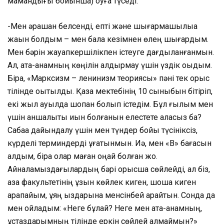
мамандығы бойынша) оқуға түседі.
-Мен әрқашан белсенді, епті және шығармашылыққа
жақын болдым – мен бала кезімнен өлең шығардым.
Мен бәрін жауапкершілікпен істеуге дағдыланғанмын.
Ал, ата-анамның көңілін қалдырмау үшін үздік оқыдым.
Бірақ, «Марксизм – ленинизм теориясы» пәні тек орыс
тілінде оқытылды. Қазақ мектебінің 10 сыныбын бітіріп,
екі жыл ауылда шопан болып істедім. Бұл ғылым мен
үшін қаншалықты қиын болғанын елестете аласыз ба?
Сабаққа дайындалу үшін мен түндер бойы түсініксіз,
күрделі терминдерді ұғатынмын. Иә, мен «В» бағасын
алдым, бірақ олар маған оңай болған жоқ.
Айналамыздағылардың бәрі орысша сөйлейді, ал біз,
қазақ факультетінің ұзын көйлек киген, шоқша киген
қарапайым, ұяң қыздарына менсінбей қарайтын. Сонда да
мен ойладым: «Неге бұлай? Неге мен ата-анамның,
ұстаздарымның тілінде еркін сөйлей алмаймын?»