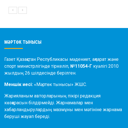
МӘРТӨК ТЫНЫСЫ
Газет Қазақстан Республикасы мәдениет, ақпарат және
спорт министрлігінде тіркеліп,
№11054-Г
куәлігі 2010
жылдың 26 шілдесінде берілген.
Меншік иесі:
«Мәртөк тынысы» ЖШС.
Жарияланым авторларының пікірі редакция
көзқарасын білдірмейді. Жарнамалар мен
хабарландырулардың мазмұны мен мәтініне жарнама
беруші жауап береді.