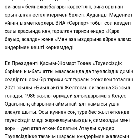
оқиғасы» бейнежазбалары көрсетіліп, оқиға орынан
орын алған естеліктерімен бөлісті. Аудандық Мәдениет
үйінің қызметкерлері, ВИА «Серпер» тобы сол кездегі
халық арасында кең таралған тарихи әндер «Қара
бауыр, қасқалдақ» және «Мен қазақ қыздарына қайран қалам»
әндерімен кешті көркемдеді.
Ел Президенті Қасым-Жомарт Тоқаев «Тәуелсіздік
бәрінен қымбат» атты мақаласында да тәуелсіздік дәмін
сездірген осы бір тарихи сәт туралы жекелей тоқталған.
2021 жылы «Биыл әйгілі Желтоқсан оқиғасына 35 жыл
толады. 1986 жылы өрімдей ұл-қыздарымыз Кеңес
Одағының қаһарынан қаймықпай, ұлт намысы үшін
алаңға шықты. Осы күннен соң тура бес жыл өткенде
тәуелсіздігімізді жариялауымыздың символдық мәні
зор» – деп атап өткен болатын. Атаулы күндер
Тәуелсіздікке тағзым шарасы күндерімен жалғасын