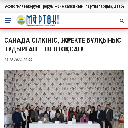
Экологиялық керуен, форум және саяси сын: партиялардың штабында
МАҢЫЗДЫ
САНАДА СІЛКІНІС, ЖҮРЕКТЕ БҰЛҚЫНЫС
ТУДЫРҒАН – ЖЕЛТОҚСАН!
15.12.2023, 20:00