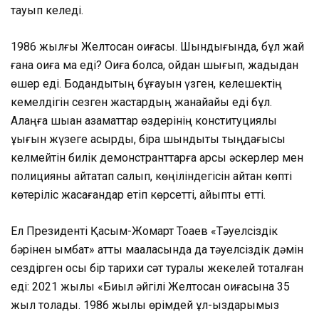
тауып келеді.
1986 жылғы Желтоқсан оқиғасы. Шындығында, бұл жай
ғана оқиға ма еді? Оқиға болса, ойдан шығып, жадыдан
өшер еді. Бодандықтың бұғауын үзген, келешектің
кемелдігін сезген жастардың жанайқайы еді бұл.
Алаңға шыққан азаматтар өздерінің конституциялық
құқығын жүзеге асырды, бірақ шындықты тыңдағысы
келмейтін билік демонстранттарға қарсы әскерлер мен
полицияны айтақтап салып, көңіліндегісін айтқан көпті
көтеріліс жасағандар етіп көрсетті, айыпты етті.
Ел Президенті Қасым-Жомарт Тоқаев «Тәуелсіздік
бәрінен қымбат» атты мақаласында да тәуелсіздік дәмін
сездірген осы бір тарихи сәт туралы жекелей тоқталған
еді: 2021 жылы «Биыл әйгілі Желтоқсан оқиғасына 35
жыл толады. 1986 жылы өрімдей ұл-қыздарымыз