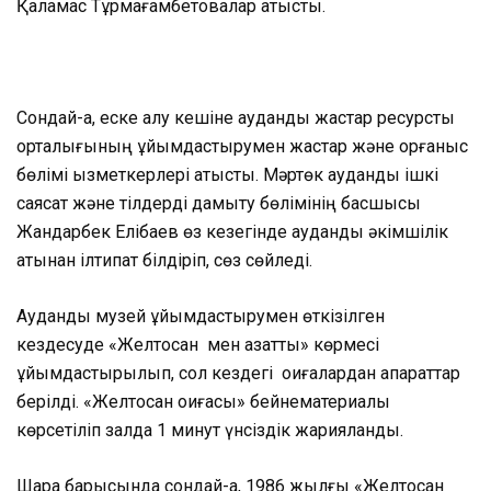
Қаламқас Тұрмағамбетовалар қатысты.
Сондай-ақ, еске алу кешіне аудандық жастар ресурстық
орталығының ұйымдастырумен жастар және қорғаныс
бөлімі қызметкерлері қатысты. Мәртөк аудандық ішкі
саясат және тілдерді дамыту бөлімінің басшысы
Жандарбек Елібаев өз кезегінде аудандық әкімшілік
атынан ілтипат білдіріп, сөз сөйледі.
Аудандық музей ұйымдастырумен өткізілген
кездесуде «Желтоқсан мен азаттық» көрмесі
ұйымдастырылып, сол кездегі оқиғалардан ақпараттар
берілді. «Желтоқсан оқиғасы» бейнематериалы
көрсетіліп залда 1 минут үнсіздік жарияланды.
Шара барысында сондай-ақ, 1986 жылғы «Желтоқсан