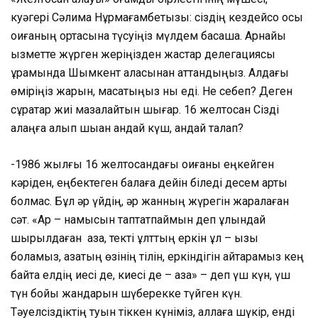
куәгері Сәлима Нұрмағамбетқызы: сіздің кездейсоқ осы
оқиғаның ортасына түсуіңіз мүлдем басқаша. Арнайы
қызметте жүрген жеріңізден жастар делегациясы
құрамында Шымкент қаласынан аттандыңыз. Алдағы
өміріңіз жарқын, мақсатыңыз нық еді. Не себеп? Деген
сұрақтар жиі мазалайтын шығар. 16 желтоқсан Сізді
алаңға алып шыққан қандай күш, қандай талап?
-1986 жылғы 16 желтоқсандағы оқиғаны еңкейген
кәріден, еңбектеген балаға дейін біледі десем артық
болмас. Бұл әр үйдің, әр жанның жүрегін жаралаған
сәт. «Ар – намысын таптатпаймын деп құлындай
шырылдаған қазақ, текті ұлттың еркін ұл – қызы
боламыз, қазақтың өзінің тілін, еркіндігін қайтарамыз кең
байтақ елдің иесі де, киесі де – қазақ» – деп үш күн, үш
түн бойы жандарын шүберекке түйген күн.
Тәуелсіздіктің туын тіккен күніміз, аллаға шүкір, енді