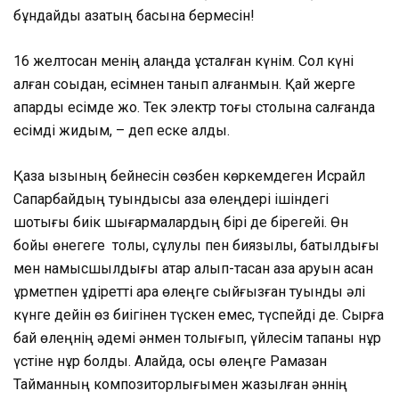
бұндайды қазақтың басына бермесін!
16 желтоқсан менің алаңда ұсталған күнім. Сол күні
алған соққыдан, есімнен танып қалғанмын. Қай жерге
апарды есімде жоқ. Тек электр тоғы столына салғанда
есімді жидым, – деп еске алды.
Қазақ қызының бейнесін сөзбен көркемдеген Исрайл
Сапарбайдың туындысы қазақ өлеңдері ішіндегі
шоқтығы биік шығармалардың бірі де бірегейі. Өн
бойы өнегеге толы, сұлулық пен биязылық, батылдығы
мен намысшылдығы қатар қалып-тасқан қазақ аруын асқан
құрметпен құдіретті қара өлеңге сыйғызған туынды әлі
күнге дейін өз биігінен түскен емес, түспейді де. Сырға
бай өлеңнің әдемі әнмен толығып, үйлесім тапқаны нұр
үстіне нұр болды. Алайда, осы өлеңге Рамазан
Тайманның композиторлығымен жазылған әннің