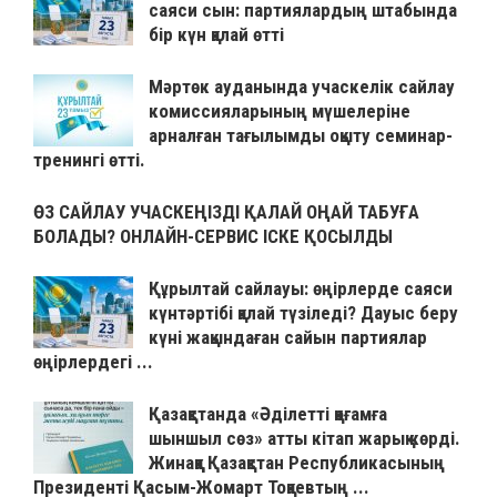
саяси сын: партиялардың штабында
бір күн қалай өтті
Мәртөк ауданында учаскелік сайлау
комиссияларының мүшелеріне
арналған тағылымды оқыту семинар-
тренингі өтті.
ӨЗ САЙЛАУ УЧАСКЕҢІЗДІ ҚАЛАЙ ОҢАЙ ТАБУҒА
БОЛАДЫ? ОНЛАЙН-СЕРВИС ІСКЕ ҚОСЫЛДЫ
Құрылтай сайлауы: өңірлерде саяси
күнтәртібі қалай түзіледі? Дауыс беру
күні жақындаған сайын партиялар
өңірлердегі ...
Қазақстанда «Әділетті қоғамға
шыншыл сөз» атты кітап жарық көрді.
Жинаққа Қазақстан Республикасының
Президенті Қасым-Жомарт Тоқаевтың ...