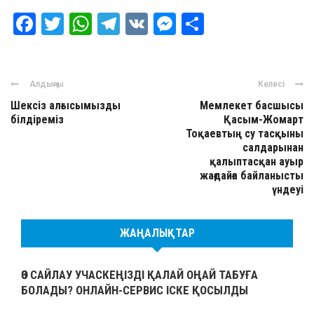
Facebook
Twitter
WhatsApp
Telegram
VK
Messenger
Отправить
Алдыңғы
Келесі
Шексіз алғысымызды
Мемлекет басшысы
білдіреміз
Қасым-Жомарт
Тоқаевтың су тасқыны
салдарынан
қалыптасқан ауыр
жағдайға байланысты
үндеуі
ЖАҢАЛЫҚТАР
ӨЗ САЙЛАУ УЧАСКЕҢІЗДІ ҚАЛАЙ ОҢАЙ ТАБУҒА
БОЛАДЫ? ОНЛАЙН-СЕРВИС ІСКЕ ҚОСЫЛДЫ