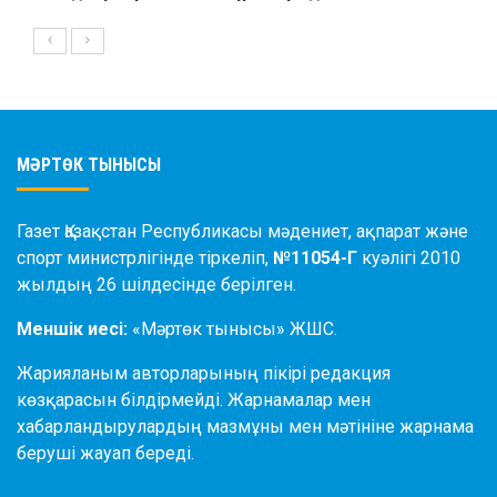
МӘРТӨК ТЫНЫСЫ
Газет Қазақстан Республикасы мәдениет, ақпарат және
спорт министрлігінде тіркеліп,
№11054-Г
куәлігі 2010
жылдың 26 шілдесінде берілген.
Меншік иесі:
«Мәртөк тынысы» ЖШС.
Жарияланым авторларының пікірі редакция
көзқарасын білдірмейді. Жарнамалар мен
хабарландырулардың мазмұны мен мәтініне жарнама
беруші жауап береді.