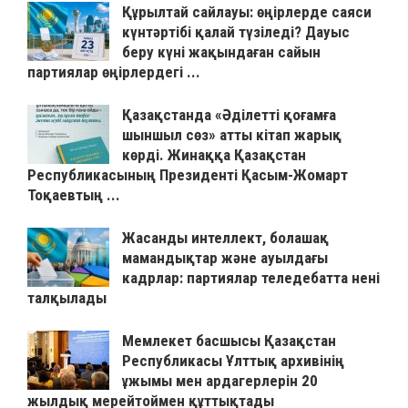
Құрылтай сайлауы: өңірлерде саяси
күнтәртібі қалай түзіледі? Дауыс
беру күні жақындаған сайын
партиялар өңірлердегі ...
Қазақстанда «Әділетті қоғамға
шыншыл сөз» атты кітап жарық
көрді. Жинаққа Қазақстан
Республикасының Президенті Қасым-Жомарт
Тоқаевтың ...
Жасанды интеллект, болашақ
мамандықтар және ауылдағы
кадрлар: партиялар теледебатта нені
талқылады
Мемлекет басшысы Қазақстан
Республикасы Ұлттық архивінің
ұжымы мен ардагерлерін 20
жылдық мерейтоймен құттықтады