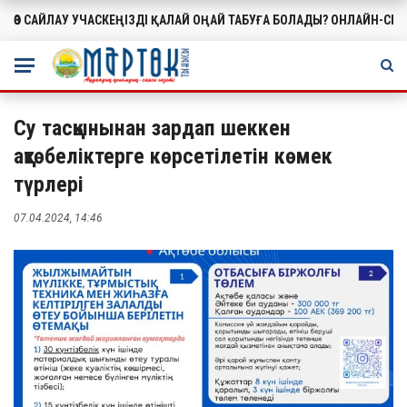
ӨЗ САЙЛАУ УЧАСКЕҢІЗДІ ҚАЛАЙ ОҢАЙ ТАБУҒА БОЛАДЫ? ОНЛАЙН-СЕ
МАҢЫЗДЫ
Су тасқынынан зардап шеккен
ақтөбеліктерге көрсетілетін көмек
түрлері
07.04.2024, 14:46