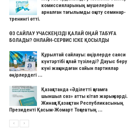
комиссияларының мүшелеріне
арналған тағылымды оқыту семинар-
тренингі өтті.
ӨЗ САЙЛАУ УЧАСКЕҢІЗДІ ҚАЛАЙ ОҢАЙ ТАБУҒА
БОЛАДЫ? ОНЛАЙН-СЕРВИС ІСКЕ ҚОСЫЛДЫ
Құрылтай сайлауы: өңірлерде саяси
күнтәртібі қалай түзіледі? Дауыс беру
күні жақындаған сайын партиялар
өңірлердегі ...
Қазақстанда «Әділетті қоғамға
шыншыл сөз» атты кітап жарық көрді.
Жинаққа Қазақстан Республикасының
Президенті Қасым-Жомарт Тоқаевтың ...