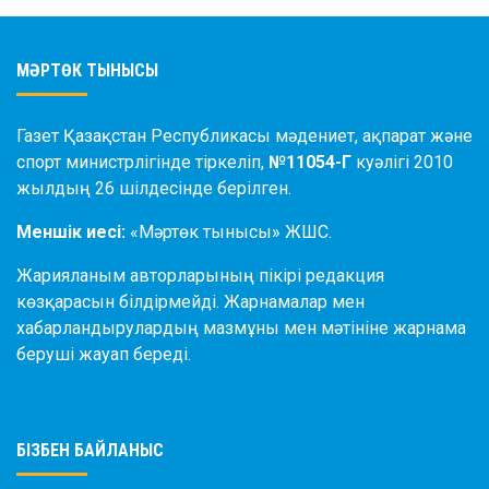
МӘРТӨК ТЫНЫСЫ
Газет Қазақстан Республикасы мәдениет, ақпарат және
спорт министрлігінде тіркеліп,
№11054-Г
куәлігі 2010
жылдың 26 шілдесінде берілген.
Меншік иесі:
«Мәртөк тынысы» ЖШС.
Жарияланым авторларының пікірі редакция
көзқарасын білдірмейді. Жарнамалар мен
хабарландырулардың мазмұны мен мәтініне жарнама
беруші жауап береді.
БІЗБЕН БАЙЛАНЫС