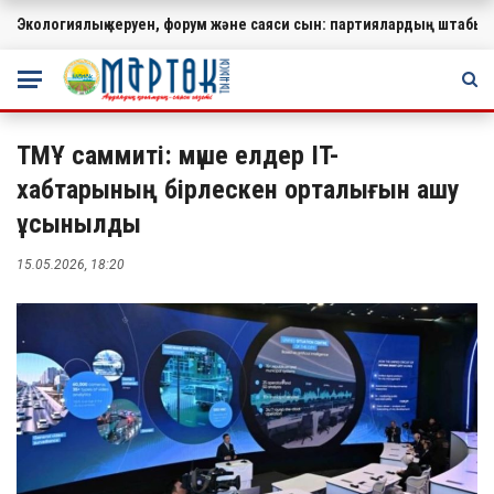
Экологиялық керуен, форум және саяси сын: партиялардың штабында
МАҢЫЗДЫ
ТМҰ саммиті: мүше елдер IT-
хабтарының бірлескен орталығын ашу
ұсынылды
15.05.2026, 18:20