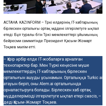
АСТАНА. KAZINFORM – Түркі елдерінің IT-хабтарының
бірлескен орталығы ортақ мүддені ілгерілетуге ықпал
етеді. Бұл туралы бүгін Түркі мемлекеттері ұйымының
бейресми саммитінде Президент Қасым-Жомарт
Тоқаев мәлім етті.
– Қазір әрбір елде IT-жобаларға арналған
технопарктер бар. Мен Түркі кеңесіне мүше
мемлекеттердің IT-хабтарының бірлескен
орталығын ашуды ұсынамын. Орталыққа Turkic ai
атауын беріп, оны Alem.ai орталығында
орналастыруға болады. Бірлескен хаб ортақ
мүдделерімізді ілгерілетуге ықпал етері сөзсіз, –
деді Қасым-Жомарт Тоқаев.