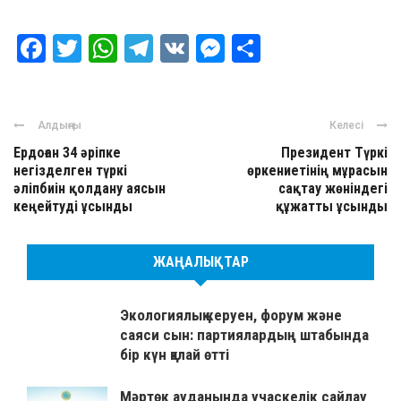
Facebook
Twitter
WhatsApp
Telegram
VK
Messenger
Отправить
Алдыңғы
Келесі
Ердоған 34 әріпке
Президент Түркі
негізделген түркі
өркениетінің мұрасын
әліпбиін қолдану аясын
сақтау жөніндегі
кеңейтуді ұсынды
құжатты ұсынды
ЖАҢАЛЫҚТАР
Экологиялық керуен, форум және
саяси сын: партиялардың штабында
бір күн қалай өтті
Мәртөк ауданында учаскелік сайлау