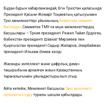
Бұдан бұрын хабарланғандай, бүгін Түркістан қаласында
Президент Қасым-Жомарт Тоқаевтың қатысуымен
Түркі мемлекеттері ұйымының
бейресми саммиті
басталды
. Саммитке ТМҰ-ға мүше мемлекеттердің
басшылары – Түркия президенті Режеп Тайип Ердоған,
Өзбекстан президенті Шавкат Мирзиёев пен
Қырғызстан президенті Садыр Жапаров, Әзербайжан
президенті Ильхам Әлиев келді.
Жасанды интеллект және цифрлық даму»
тақырыбына арналған жиын Қазақстанның
төрағалығымен ұйымдастырылып отыр.
Айта кетейік, Мемлекет басшысы
Түркі өркениеті
орталығын құру
туралы шешім қабылдады.