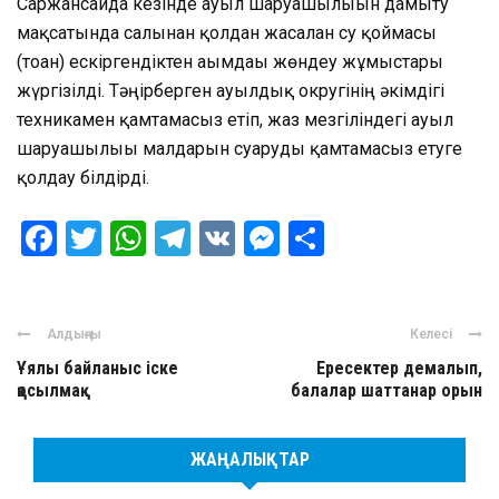
Саржансайда кезінде ауыл шаруашылығын дамыту
мақсатында салынған қолдан жасалған су қоймасы
(тоған) ескіргендіктен ағымдағы жөндеу жұмыстары
жүргізілді. Тәңірберген ауылдық округінің әкімдігі
техникамен қамтамасыз етіп, жаз мезгіліндегі ауыл
шаруашылығы малдарын суаруды қамтамасыз етуге
қолдау білдірді.
Facebook
Twitter
WhatsApp
Telegram
VK
Messenger
Отправить
Алдыңғы
Келесі
Ұялы байланыс іске
Ересектер демалып,
қосылмақ
балалар шаттанар орын
ЖАҢАЛЫҚТАР