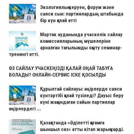
Экологиялық керуен, форум және
саяси сын: партиялардың штабында
бір күн қалай өтті
Мәртөк ауданында учаскелік сайлау
комиссияларының мүшелеріне
арналған тағылымды оқыту семинар-
тренингі өтті.
ӨЗ САЙЛАУ УЧАСКЕҢІЗДІ ҚАЛАЙ ОҢАЙ ТАБУҒА
БОЛАДЫ? ОНЛАЙН-СЕРВИС ІСКЕ ҚОСЫЛДЫ
Құрылтай сайлауы: өңірлерде саяси
күнтәртібі қалай түзіледі? Дауыс беру
күні жақындаған сайын партиялар
өңірлердегі ...
Қазақстанда «Әділетті қоғамға
шыншыл сөз» атты кітап жарық көрді.