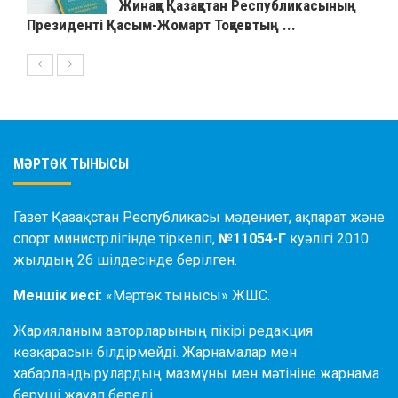
Жинаққа Қазақстан Республикасының
Президенті Қасым-Жомарт Тоқаевтың ...
МӘРТӨК ТЫНЫСЫ
Газет Қазақстан Республикасы мәдениет, ақпарат және
спорт министрлігінде тіркеліп,
№11054-Г
куәлігі 2010
жылдың 26 шілдесінде берілген.
Меншік иесі:
«Мәртөк тынысы» ЖШС.
Жарияланым авторларының пікірі редакция
көзқарасын білдірмейді. Жарнамалар мен
хабарландырулардың мазмұны мен мәтініне жарнама
беруші жауап береді.