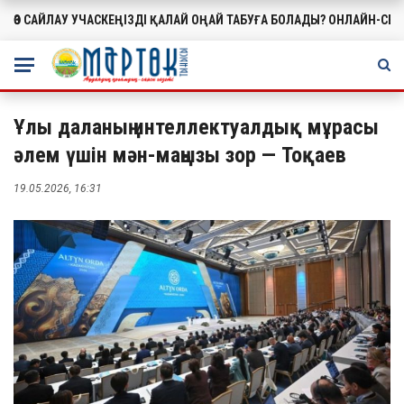
ӨЗ САЙЛАУ УЧАСКЕҢІЗДІ ҚАЛАЙ ОҢАЙ ТАБУҒА БОЛАДЫ? ОНЛАЙН-СЕ
МАҢЫЗДЫ
Ұлы даланың интеллектуалдық мұрасы
әлем үшін мән-маңызы зор — Тоқаев
19.05.2026, 16:31