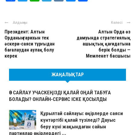
Алдыңғы
Келесі
Президент: Алтын
Алтын Орда өз
Орданың тарихын тек
дамуында стратегиялық
әскери-саяси тұрғыдан
ашықтық қағидатына
бағалаудан аулақ болу
берік болды —
керек
Мемлекет басшысы
ЖАҢАЛЫҚТАР
ӨЗ САЙЛАУ УЧАСКЕҢІЗДІ ҚАЛАЙ ОҢАЙ ТАБУҒА
БОЛАДЫ? ОНЛАЙН-СЕРВИС ІСКЕ ҚОСЫЛДЫ
Құрылтай сайлауы: өңірлерде саяси
күнтәртібі қалай түзіледі? Дауыс
беру күні жақындаған сайын
партиялар өңірлердегі ...