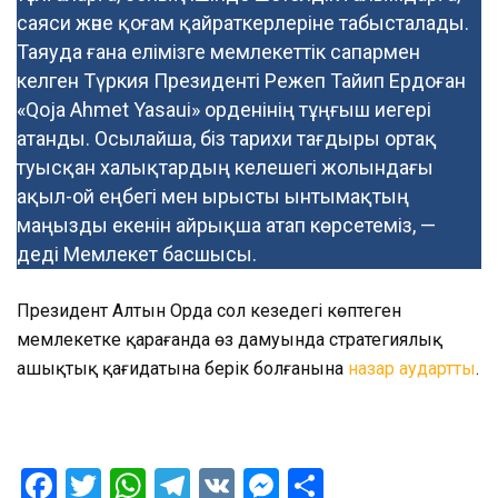
саяси және қоғам қайраткерлеріне табысталады.
Таяуда ғана елімізге мемлекеттік сапармен
келген Түркия Президенті Режеп Тайип Ердоған
«Qoja Ahmet Yasaui» орденінің тұңғыш иегері
атанды. Осылайша, біз тарихи тағдыры ортақ
туысқан халықтардың келешегі жолындағы
ақыл-ой еңбегі мен ырысты ынтымақтың
маңызды екенін айрықша атап көрсетеміз, —
деді Мемлекет басшысы.
Президент Алтын Орда сол кезеңдегі көптеген
мемлекетке қарағанда өз дамуында стратегиялық
ашықтық қағидатына берік болғанына
назар аудартты
.
Facebook
Twitter
WhatsApp
Telegram
VK
Messenger
Отправить