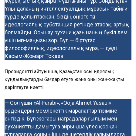
жүрек, ыстық қайрат» үштағаны тұр. Сондықтан
Ұлы даланың интеллектуалдық мұрасын табиғи
түрде қалыптасқан, біздің өңірге тән
идеологиялық субстанция ретінде атасақ, артық
болмайды. Осынау рухани қазынаның бүкіл әлем
үшін мән-маңызы зор. Бұл — біртұтас
философиялық, идеологиялық мұра, — деді
Қасым-Жомарт Тоқаев.
Президенттің айтуынша, Қазақстан осы идеялық
құндылықтарды бағдар етуге және оны жан-жақты
дәріптеуге ниетті.
— Сол үшін «Al-Farabi», «Qoja Ahmet Yasaui»
ордендерін мемлекеттік марапаттар тізіміне
енгіздік. Бұл жоғары наградалар ғылым мен
руханиятты дамытуға айрықша үлес қосқан
тұлғаларға, соның ішінде шетелдік ғалымдарға,