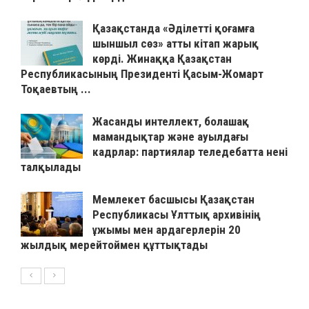
Қазақстанда «Әділетті қоғамға
шыншыл сөз» атты кітап жарық
көрді. Жинаққа Қазақстан
Республикасының Президенті Қасым-Жомарт
Тоқаевтың ...
Жасанды интеллект, болашақ
мамандықтар және ауылдағы
кадрлар: партиялар теледебатта нені
талқылады
Мемлекет басшысы Қазақстан
Республикасы Ұлттық архивінің
ұжымы мен ардагерлерін 20
жылдық мерейтоймен құттықтады