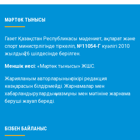
МӘРТӨК ТЫНЫСЫ
Газет Қазақстан Республикасы мәдениет, ақпарат және
спорт министрлігінде тіркеліп,
№11054-Г
куәлігі 2010
жылдың 26 шілдесінде берілген.
Меншік иесі:
«Мәртөк тынысы» ЖШС.
Жарияланым авторларының пікірі редакция
көзқарасын білдірмейді. Жарнамалар мен
хабарландырулардың мазмұны мен мәтініне жарнама
беруші жауап береді.
БІЗБЕН БАЙЛАНЫС