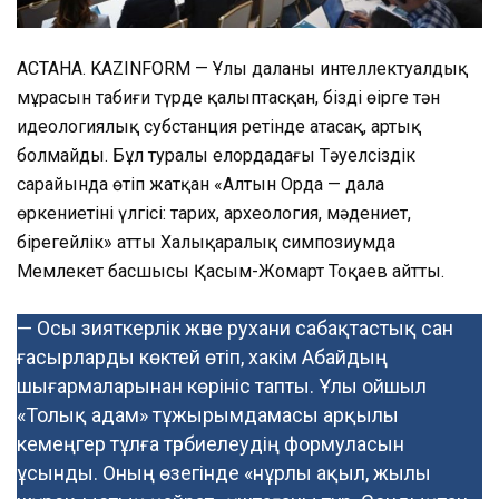
АСТАНА. KAZINFORM — Ұлы даланың интеллектуалдық
мұрасын табиғи түрде қалыптасқан, біздің өңірге тән
идеологиялық субстанция ретінде атасақ, артық
болмайды. Бұл туралы елордадағы Тәуелсіздік
сарайында өтіп жатқан «Алтын Орда — дала
өркениетінің үлгісі: тарих, археология, мәдениет,
бірегейлік» атты Халықаралық симпозиумда
Мемлекет басшысы Қасым-Жомарт Тоқаев айтты.
— Осы зияткерлік және рухани сабақтастық сан
ғасырларды көктей өтіп, хакім Абайдың
шығармаларынан көрініс тапты. Ұлы ойшыл
«Толық адам» тұжырымдамасы арқылы
кемеңгер тұлға тәрбиелеудің формуласын
ұсынды. Оның өзегінде «нұрлы ақыл, жылы