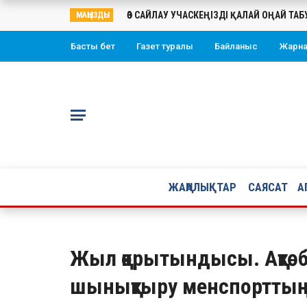
ӨЗ САЙЛАУ УЧАСКЕҢІЗДІ ҚАЛАЙ ОҢАЙ ТА
МАҢЫЗДЫ
Басты бет
Газет туралы
Байланыс
Жарн
ЖАҢАЛЫҚТАР
САЯСАТ
А
Жыл қорытындысы. Ақтө
шынықтыру менспортты