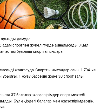
қарқынды дамуда.
16 адам спортпен жүйелі түрде айналысады. Жыл
ан астам бұқаралық спорттық іс-шара
лсенді жалғасуда. Спорттық нысандар саны 1,704-ке
қ құрылғы, 1 жүзу бассейні және 30 спорт залы
лыста 37 балалар-жасөспірімдер спорт мектебі
шылды. Бұл өңірдегі балалар мен жасөспірімдердің
рді.