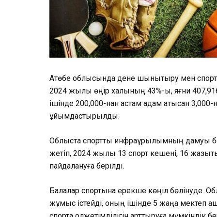
Ақтөбе облысында дене шынықтыру мен спорт 
2024 жылы өңір халқының 43%-ы, яғни 407,9
ішінде 200,000-нан астам адам қатысқан 3,000-н
ұйымдастырылды.
Облыста спорттық инфрақұрылымның дамуы бе
жетіп, 2024 жылы 13 спорт кешені, 16 жазықты
пайдалануға берілді.
Балалар спортына ерекше көңіл бөлінуде. Об
жұмыс істейді, оның ішінде 5 жаңа мектеп а
спортқа қолжетімділігін арттыруға мүмкіндік бе