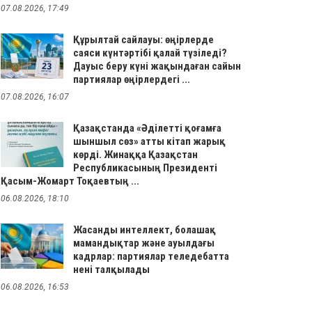
07.08.2026, 17:49
Құрылтай сайлауы: өңірлерде
саяси күнтәртібі қалай түзіледі?
Дауыс беру күні жақындаған сайын
партиялар өңірлердегі ...
07.08.2026, 16:07
Қазақстанда «Әділетті қоғамға
шыншыл сөз» атты кітап жарық
көрді. Жинаққа Қазақстан
Республикасының Президенті
Қасым-Жомарт Тоқаевтың ...
06.08.2026, 18:10
Жасанды интеллект, болашақ
мамандықтар және ауылдағы
кадрлар: партиялар теледебатта
нені талқылады
06.08.2026, 16:53