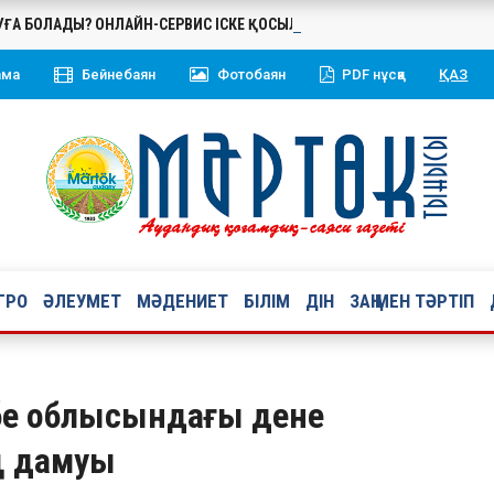
БУҒА БОЛАДЫ? ОНЛАЙН-СЕРВИС ІСКЕ ҚОСЫЛДЫ
ама
Бейнебаян
Фотобаян
PDF нұсқа
ҚАЗ
ГРО
ӘЛЕУМЕТ
МӘДЕНИЕТ
БІЛІМ
ДІН
ЗАҢ МЕН ТӘРТІП
бе облысындағы дене
ң дамуы