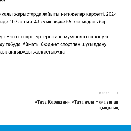
калық жарыстарда лайықты нәтижелер көрсетті. 2024
е 107 алтын, 49 күміс және 55 қола медаль бар.
і, ұлттық спорт түрлері және мүмкіндігі шектеулі
дау табуда. Аймақтық бюджет спортпен шұғылдану
аржыландыруды жалғастыруда.
ger
авить
Келесі
«Таза Қазақстан»: «Таза аула – аға ұрпаққа
қамқорлық»