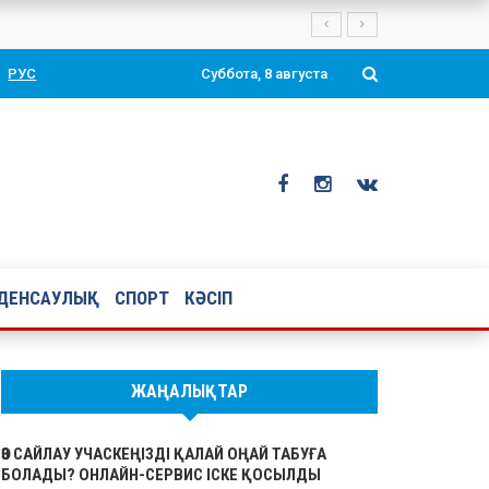
РУС
Суббота, 8 августа
ДЕНСАУЛЫҚ
СПОРТ
КӘСІП
ЖАҢАЛЫҚТАР
ӨЗ САЙЛАУ УЧАСКЕҢІЗДІ ҚАЛАЙ ОҢАЙ ТАБУҒА
БОЛАДЫ? ОНЛАЙН-СЕРВИС ІСКЕ ҚОСЫЛДЫ