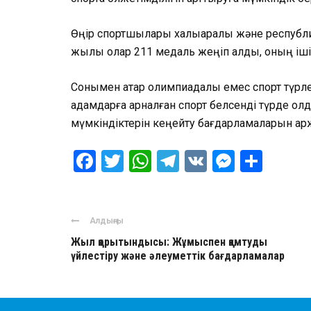
Өңір спортшылары халықаралық және республи
жылы олар 211 медаль жеңіп алды, оның ішінд
Сонымен қатар олимпиадалық емес спорт түрлер
адамдарға арналған спорт белсенді түрде қол
мүмкіндіктерін кеңейту бағдарламаларын қ
Facebook
Twitter
WhatsApp
Telegram
VK
Messen
Отпр
Алдыңғы
Жыл қорытындысы: Жұмыспен қамтуды
үйлестіру және әлеуметтік бағдарламалар