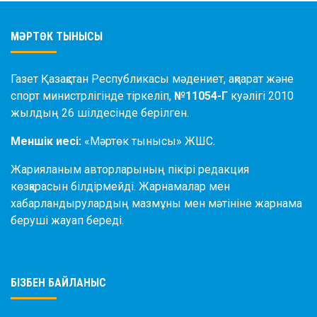
МӘРТӨК ТЫНЫСЫ
Газет Қазақстан Республикасы мәдениет, ақпарат және
спорт министрлігінде тіркеліп,
№11054-Г
куәлігі 2010
жылдың 26 шілдесінде берілген.
Меншік иесі:
«Мәртөк тынысы» ЖШС.
Жарияланым авторларының пікірі редакция
көзқарасын білдірмейді. Жарнамалар мен
хабарландырулардың мазмұны мен мәтініне жарнама
беруші жауап береді.
БІЗБЕН БАЙЛАНЫС