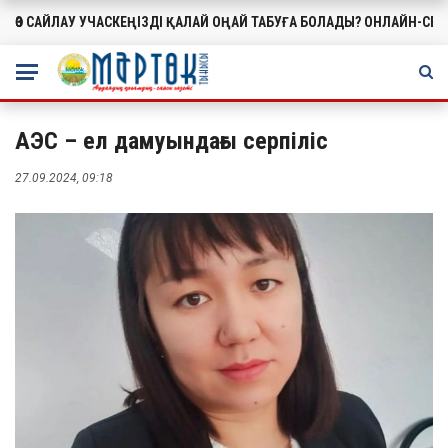
ӨЗ САЙЛАУ УЧАСКЕҢІЗДІ ҚАЛАЙ ОҢАЙ ТАБУҒА БОЛАДЫ? ОНЛАЙН-СЕ
МАҢЫЗДЫ
АЭС – ел дамуындағы серпіліс
27.09.2024, 09:18