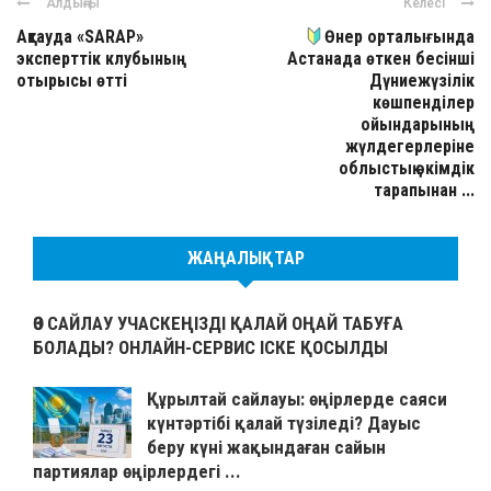
Алдыңғы
Келесі
Ақтауда «SARAP»
Өнер орталығында
эксперттік клубының
Астанада өткен бесінші
отырысы өтті
Дүниежүзілік
көшпенділер
ойындарының
жүлдегерлеріне
облыстық әкімдік
тарапынан ...
ЖАҢАЛЫҚТАР
ӨЗ САЙЛАУ УЧАСКЕҢІЗДІ ҚАЛАЙ ОҢАЙ ТАБУҒА
БОЛАДЫ? ОНЛАЙН-СЕРВИС ІСКЕ ҚОСЫЛДЫ
Құрылтай сайлауы: өңірлерде саяси
күнтәртібі қалай түзіледі? Дауыс
беру күні жақындаған сайын
партиялар өңірлердегі ...