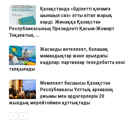
Қазақстанда «Әділетті қоғамға
шыншыл сөз» атты кітап жарық
көрді. Жинаққа Қазақстан
Республикасының Президенті Қасым-Жомарт
Тоқаевтың ...
Жасанды интеллект, болашақ
мамандықтар және ауылдағы
кадрлар: партиялар теледебатта нені
талқылады
Мемлекет басшысы Қазақстан
Республикасы Ұлттық архивінің
ұжымы мен ардагерлерін 20
жылдық мерейтоймен құттықтады