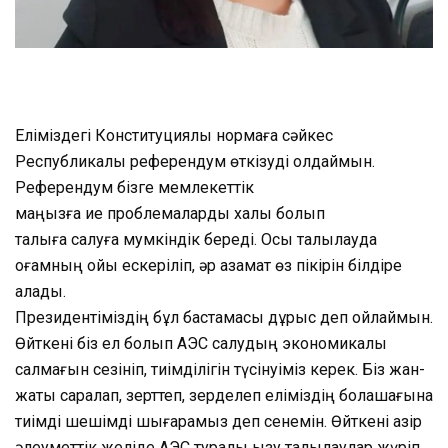
Еліміздегі Конституциялық нормаға сәйкес
Республикалық референдум өткізуді қолдаймын.
Референдум бізге мемлекеттік
маңызға ие проблемаларды халық болып
талқыға салуға мумкіндік береді. Осы талқылауда
қоғамның ойы ескеріліп, әр азамат өз пікірін білдіре
алады.
Президентіміздің бұл бастамасы дұрыс деп ойлаймын.
Өйткені біз ел болып АЭС салудың экономикалық
салмағын сезініп, тиімділігін түсінуіміз керек. Біз жан-
жақты саралап, зерттеп, зерделеп еліміздің болашағына
тиімді шешімді шығарамыз деп сенемін. Өйткені қазір
әлеуметтік желіде АЭС туралы қызу талқылаулар жүріп