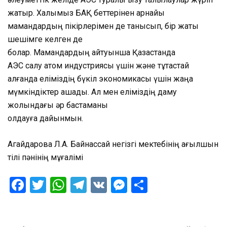
жатыр. Халқымыз БАҚ беттерінен арнайы
мамандардың пікірлерімен де танысып, бір жақты
шешімге келген де
болар. Мамандардың айтуынша Қазақстанда
АЭС салу атом индустриясы үшін және тұтастай
алғанда еліміздің бүкіл экономикасы үшін жаңа
мүмкіндіктер ашады. Ал мен еліміздің даму
жолындағы әр бастаманы
қолдауға дайынмын.
Агайдарова Л.А. Байнассай негізгі мектебінің ағылшын
тілі пәнінің мұғалімі
Facebook
Twitter
WhatsApp
Telegram
VK
Messenger
Отправить