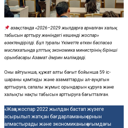
Қазақстанда «2026–2029 жылдарға арналған халық
табысын арттыру жөніндегі кешенді жоспар»
өзектендірілді. Бұл туралы Үкіметте өткен баспасөз
мәслихатында ұлттық экономика министрінің бірінші
орынбасары Азамат Әмрин мәлімдеді.
Оның айтуынша, құжат алты бағыт бойынша 59 іс-
шараны қамтиды және азаматтардың әл-ауқатын
арттыруға, сапалы жұмыс орындарын құруға және
халықтың нақты табысын арттыруға бағытталған.
«Жаңа жоспар 2022 жылдан бастап жүзеге
асырылып жатқан бағдарламаның орнын
алмастырады және экономиканың ағымдағы