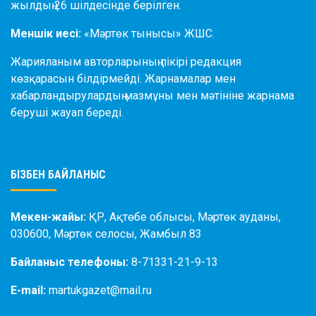
жылдың 26 шілдесінде берілген.
Меншік иесі:
«Мәртөк тынысы» ЖШС.
Жарияланым авторларының пікірі редакция
көзқарасын білдірмейді. Жарнамалар мен
хабарландырулардың мазмұны мен мәтініне жарнама
беруші жауап береді.
БІЗБЕН БАЙЛАНЫС
Мекен-жайы:
ҚР, Ақтөбе облысы, Мәртөк ауданы,
030600, Мәртөк селосы, Жамбыл 83
Байланыс телефоны:
8-71331-21-9-13
E-mail:
martukgazet@mail.ru