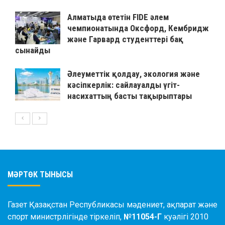
Алматыда өтетін FIDE әлем
чемпионатында Оксфорд, Кембридж
және Гарвард студенттері бақ
сынайды
Әлеуметтік қолдау, экология және
кәсіпкерлік: сайлауалды үгіт-
насихаттың басты тақырыптары
МӘРТӨК ТЫНЫСЫ
Газет Қазақстан Республикасы мәдениет, ақпарат және
спорт министрлігінде тіркеліп,
№11054-Г
куәлігі 2010