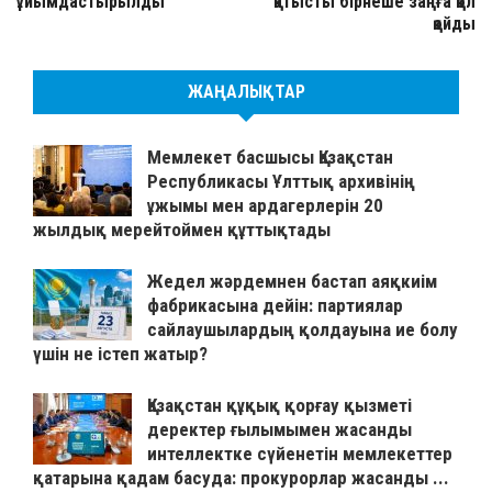
ұйымдастырылды
қатысты бірнеше заңға қол
қойды
ЖАҢАЛЫҚТАР
Мемлекет басшысы Қазақстан
Республикасы Ұлттық архивінің
ұжымы мен ардагерлерін 20
жылдық мерейтоймен құттықтады
Жедел жәрдемнен бастап аяқкиім
фабрикасына дейін: партиялар
сайлаушылардың қолдауына ие болу
үшін не істеп жатыр?
Қазақстан құқық қорғау қызметі
деректер ғылымымен жасанды
интеллектке сүйенетін мемлекеттер
қатарына қадам басуда: прокурорлар жасанды ...