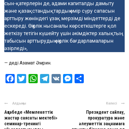
сын-қатерлерін де, адами капиталды дамыту
және қазақстандықтардың өмір сүру сапасын
арттыру жөніндегі ұзақ мерзімді міндеттерді де
ескереді. Өңірлік нысаналы көрсеткіштерге қол
жеткізу тетігін күшейту үшін әкімдіктер халықтың
табысын арттырудың өңірлік бағдарламаларын
әзірледі»,
— деді Азамат Әмрин.
Facebook
Twitter
WhatsApp
Telegram
VK
Messenger
Отправить
Алдыңғы
Келесі
Ақтөбеде «Мемлекеттік
Президент сайлау,
жастар саясаты мектебі»
прокуратура және
семинар-тренингі
әлеуметтік заңнамаға