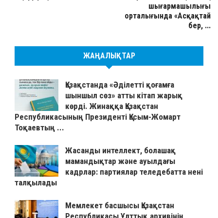
шығармашылығы
орталығында «Асқақтай
бер, ...
ЖАҢАЛЫҚТАР
Қазақстанда «Әділетті қоғамға
шыншыл сөз» атты кітап жарық
көрді. Жинаққа Қазақстан
Республикасының Президенті Қасым-Жомарт
Тоқаевтың ...
Жасанды интеллект, болашақ
мамандықтар және ауылдағы
кадрлар: партиялар теледебатта нені
талқылады
Мемлекет басшысы Қазақстан
Республикасы Ұлттық архивінің