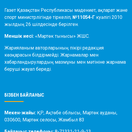
Газет Қазақстан Республикасы мәдениет, ақпарат және
спорт министрлігінде тіркеліп,
№11054-Г
куәлігі 2010
жылдың 26 шілдесінде берілген.
Меншік иесі:
«Мәртөк тынысы» ЖШС.
Жарияланым авторларының пікірі редакция
көзқарасын білдірмейді. Жарнамалар мен
хабарландырулардың мазмұны мен мәтініне жарнама
беруші жауап береді.
БІЗБЕН БАЙЛАНЫС
Мекен-жайы:
ҚР, Ақтөбе облысы, Мәртөк ауданы,
030600, Мәртөк селосы, Жамбыл 83
Байланыс телефоны:
8-71331-21-9-13