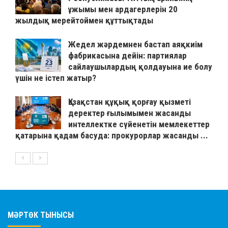
ұжымы мен ардагерлерін 20
жылдық мерейтоймен құттықтады
Жедел жәрдемнен бастап аяқкиім
фабрикасына дейін: партиялар
сайлаушылардың қолдауына ие болу
үшін не істеп жатыр?
Қазақстан құқық қорғау қызметі
деректер ғылымымен жасанды
интеллектке сүйенетін мемлекеттер
қатарына қадам басуда: прокурорлар жасанды ...
МӘРТӨК ТЫНЫСЫ