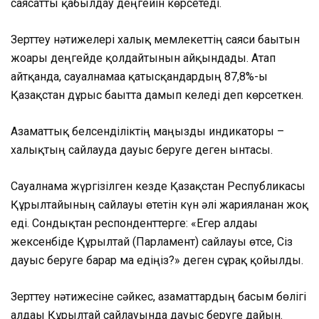
саясатты қабылдау деңгейін көрсетеді.
Зерттеу нәтижелері халық мемлекеттің саяси бағытын
жоғары деңгейде қолдайтынын айқындады. Атап
айтқанда, сауалнамаға қатысқандардың 87,8%-ы
Қазақстан дұрыс бағытта дамып келеді деп көрсеткен.
Азаматтық белсенділіктің маңызды индикаторы –
халықтың сайлауда дауыс беруге деген ынтасы.
Сауалнама жүргізілген кезде Қазақстан Республикасы
Құрылтайының сайлауы өтетін күн әлі жарияланған жоқ
еді. Сондықтан респонденттерге: «Егер алдағы
жексенбіде Құрылтай (Парламент) сайлауы өтсе, Сіз
дауыс беруге барар ма едіңіз?» деген сұрақ қойылды.
Зерттеу нәтижесіне сәйкес, азаматтардың басым бөлігі
алдағы Құрылтай сайлауында дауыс беруге дайын.