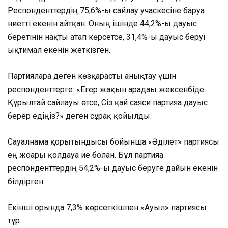
Респонденттердің 75,6%-ы сайлау учаскесіне баруға
ниетті екенін айтқан. Оның ішінде 44,2%-ы дауыс
беретінін нақты атап көрсетсе, 31,4%-ы дауыс беруі
ықтимал екенін жеткізген.
Партияларға деген көзқарасты анықтау үшін
респонденттерге: «Егер жақын арадағы жексенбіде
Құрылтай сайлауы өтсе, Сіз қай саяси партияға дауыс
берер едіңіз?» деген сұрақ қойылды.
Сауалнама қорытындысы бойынша «Әділет» партиясы
ең жоғары қолдауға ие болған. Бұл партияға
респонденттердің 54,2%-ы дауыс беруге дайын екенін
білдірген.
Екінші орында 7,3% көрсеткішпен «Ауыл» партиясы
тұр.