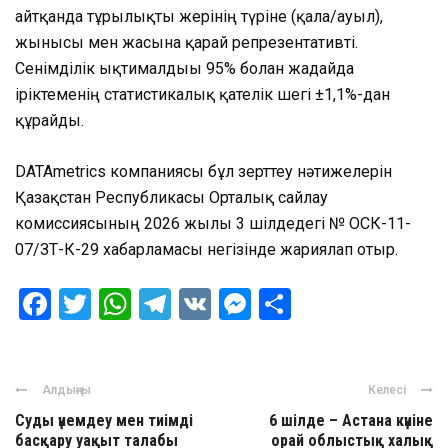
айтқанда тұрғылықты жерінің түріне (қала/ауыл),
жынысы мен жасына қарай репрезентативті.
Сенімділік ықтималдығы 95% болған жағдайда
іріктеменің статистикалық қателік шегі ±1,1%-дан
құрайды.
DATAmetrics компаниясы бұл зерттеу нәтижелерін
Қазақстан Республикасы Орталық сайлау
комиссиясының 2026 жылғы 3 шілдедегі № ОСК-11-
07/ЗТ-К-29 хабарламасы негізінде жариялап отыр.
Facebook
Twitter
WhatsApp
Telegram
VK
Messenger
Отправить
Алдыңғы
Келесі
Суды үнемдеу мен тиімді
6 шілде – Астана күніне
басқару уақыт талабы
орай облыстық халық