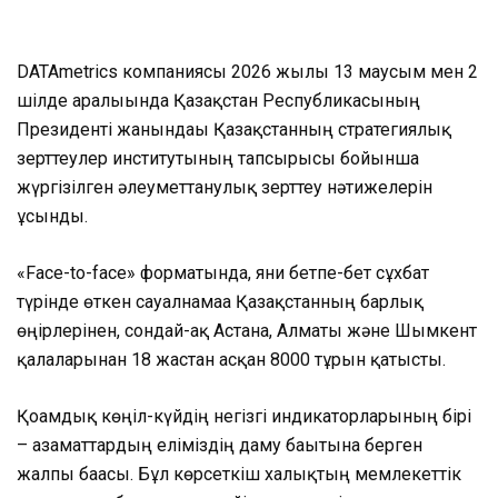
DATAmetrics компаниясы 2026 жылғы 13 маусым мен 2
шілде аралығында Қазақстан Республикасының
Президенті жанындағы Қазақстанның стратегиялық
зерттеулер институтының тапсырысы бойынша
жүргізілген әлеуметтанулық зерттеу нәтижелерін
ұсынды.
«Face-to-face» форматында, яғни бетпе-бет сұхбат
түрінде өткен сауалнамаға Қазақстанның барлық
өңірлерінен, сондай-ақ Астана, Алматы және Шымкент
қалаларынан 18 жастан асқан 8000 тұрғын қатысты.
Қоғамдық көңіл-күйдің негізгі индикаторларының бірі
– азаматтардың еліміздің даму бағытына берген
жалпы бағасы. Бұл көрсеткіш халықтың мемлекеттік