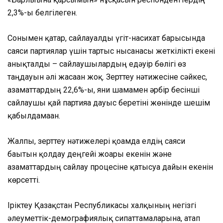
2,3%-ы белгілеген.
Сонымен қатар, сайлауалды үгіт-насихат барысында
саяси партиялар үшін тартыс нысанасы жеткілікті екені
анықталды – сайлаушылардың едәуір бөлігі өз
таңдауын әлі жасаған жоқ. Зерттеу нәтижесіне сәйкес,
азаматтардың 22,6%-ы, яғни шамамен әрбір бесінші
сайлаушы қай партияға дауыс беретіні жөнінде шешім
қабылдамаған.
Жалпы, зерттеу нәтижелері қоғамда елдің саяси
бағытын қолдау деңгейі жоғары екенін және
азаматтардың сайлау процесіне қатысуға дайын екенін
көрсетті.
Іріктеу Қазақстан Республикасы халқының негізгі
әлеуметтік-демографиялық сипаттамаларына, атап