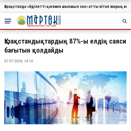
Қазақстанда «Әділетті қоғамға шыншыл сөз» атты кітап жарық к
МАҢЫЗДЫ
Қазақстандықтардың 87%-ы елдің саяси
бағытын қолдайды
07.07.2026, 14:10