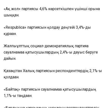
«Ақ жол» партиясы 4,6% көрсеткішпен үшінші орынға
шыққан.
«Respublica» партиясын қолдау деңгейі 3,4%-ды
құраған.
Жалпыұлттық социал-демократиялық партияға
сауалнамаға қатысушылардың 2,4%-ы дауыс беруге
дайын.
Қазақстан Халық партиясын респонденттердің 2,1%-ы
қолдаған.
«Байтақ» партиясын сауалнамаға қатысушылардың
1,1%-ы таңдаған.
«Барлығына қарсымын» нұсқасын респонденттердің