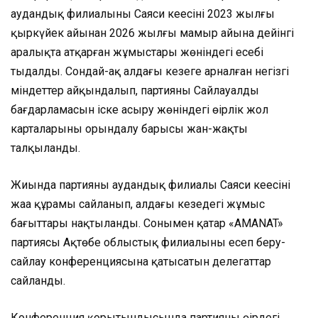
аудандық филиалының Саяси кеңесінің 2023 жылғы
қыркүйек айынан 2026 жылғы мамыр айына дейінгі
аралықта атқарған жұмыстары жөніндегі есебі
тыңдалды. Сондай-ақ алдағы кезеңге арналған негізгі
міндеттер айқындалып, партияның Сайлауалды
бағдарламасын іске асыру жөніндегі өңірлік жол
карталарының орындалу барысы жан-жақты
талқыланды.
Жиында партияның аудандық филиалы Саяси кеңесінің
жаңа құрамы сайланып, алдағы кезеңдегі жұмыс
бағыттары нақтыланды. Сонымен қатар «AMANAT»
партиясы Ақтөбе облыстық филиалының есеп беру-
сайлау конференциясына қатысатын делегаттар
сайланды.
Конференция қорытындысында партияның өңірдегі