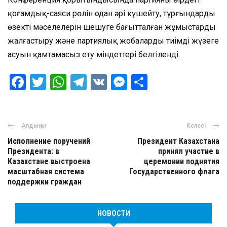
қоғамдық-саяси рөлін одан әрі күшейту, тұрғындардың
өзекті мәселелерін шешуге бағытталған жұмыстарды
жалғастыру және партиялық жобалардың тиімді жүзеге
асуын қамтамасыз ету міндеттері белгіленді.
Facebook
Twitter
WhatsApp
Telegram
VK
Messenger
Отправить
Алдыңғы
Келесі
Исполнение поручений
Президент Казахстана
Президента: в
принял участие в
Казахстане выстроена
церемонии поднятия
масштабная система
Государственного флага
поддержки граждан
НОВОСТИ