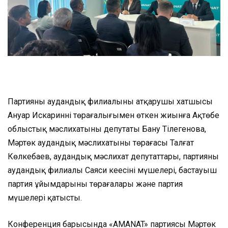
Партияның аудандық филиалының атқарушы хатшысы
Ануар Искариннің төрағалығымен өткен жиынға Ақтөбе
облыстық мәслихатының депутаты Бану Тілегенова,
Мәртөк аудандық мәслихатының төрағасы Талғат
Көлкебаев, аудандық мәслихат депутаттары, партияның
аудандық филиалы Саяси кеңесінің мүшелері, бастауыш
партия ұйымдарының төрағалары және партия
мүшелері қатысты.
Конференция барысында «AMANAT» партиясы Мәртөк