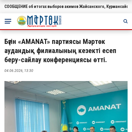
СООБЩЕНИЕ об итогах выборов акимов Жайсанского, Курмансайско
ВАЖНОЕ
Бүгін «AMANAT» партиясы Мәртөк
аудандық филиалының кезекті есеп
беру-сайлау конференциясы өтті.
04.06.2026, 13:30