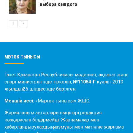
выбора каждого
МӘРТӨК ТЫНЫСЫ
Газет Қазақстан Республикасы мәдениет, ақпарат және
спорт министрлігінде тіркеліп,
№11054-Г
куәлігі 2010
жылдың 26 шілдесінде берілген.
Меншік иесі:
«Мәртөк тынысы» ЖШС.
Жарияланым авторларының пікірі редакция
көзқарасын білдірмейді. Жарнамалар мен
хабарландырулардың мазмұны мен мәтініне жарнама