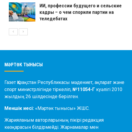
ИИ, профессии будущего и сельские
кадры – о чем спорили партии на
теледебатах
МӘРТӨК ТЫНЫСЫ
Газет Қазақстан Республикасы мәдениет, ақпарат және
спорт министрлігінде тіркеліп,
№11054-Г
куәлігі 2010
жылдың 26 шілдесінде берілген.
Меншік иесі:
«Мәртөк тынысы» ЖШС.
Жарияланым авторларының пікірі редакция
көзқарасын білдірмейді. Жарнамалар мен