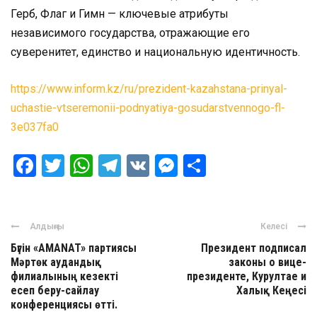
Герб, Флаг и Гимн — ключевые атрибуты
независимого государства, отражающие его
суверенитет, единство и национальную идентичность.
https://www.inform.kz/ru/prezident-kazahstana-prinyal-
uchastie-vtseremonii-podnyatiya-gosudarstvennogo-fl-
3e037fa0
Facebook
Twitter
WhatsApp
Telegram
VK
Messenger
Отправить
Алдыңғы
Келесі
Бүгін «AMANAT» партиясы
Президент подписал
Мәртөк аудандық
законы о вице-
филиалының кезекті
президенте, Курултае и
есеп беру-сайлау
Халық Кеңесі
конференциясы өтті.