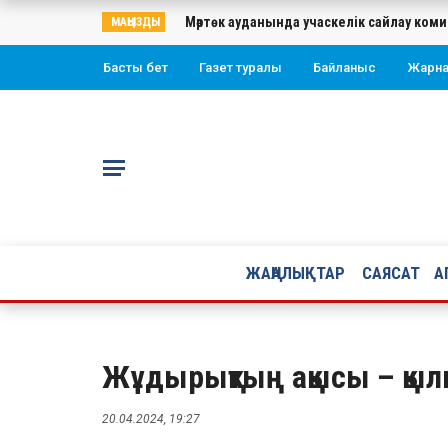
Мәртөк ауданында учаскелік сайлау ко
МАҢЫЗДЫ
Басты бет
Газет туралы
Байланыс
Жарн
ЖАҢАЛЫҚТАР
САЯСАТ
А
Жұдырықтың ақысы – қыл
20.04.2024, 19:27