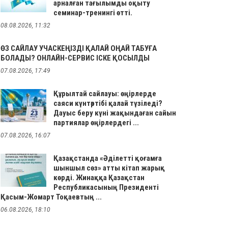
арналған тағылымды оқыту
семинар-тренингі өтті.
08.08.2026, 11:32
ӨЗ САЙЛАУ УЧАСКЕҢІЗДІ ҚАЛАЙ ОҢАЙ ТАБУҒА
БОЛАДЫ? ОНЛАЙН-СЕРВИС ІСКЕ ҚОСЫЛДЫ
07.08.2026, 17:49
Құрылтай сайлауы: өңірлерде
саяси күнтәртібі қалай түзіледі?
Дауыс беру күні жақындаған сайын
партиялар өңірлердегі ...
07.08.2026, 16:07
Қазақстанда «Әділетті қоғамға
шыншыл сөз» атты кітап жарық
көрді. Жинаққа Қазақстан
Республикасының Президенті
Қасым-Жомарт Тоқаевтың ...
06.08.2026, 18:10