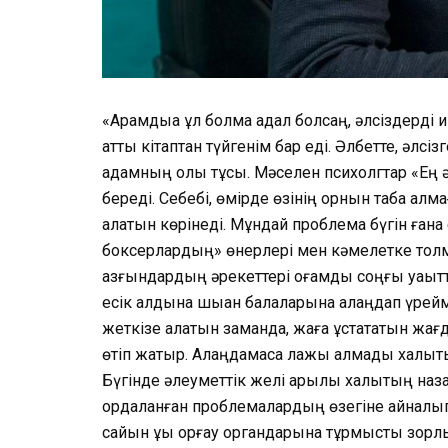
«Арамдыққа құл болма адал болсаң, әлсіздерді
атты кітаптан түйгенім бар еді. Әлбетте, әлсізг
адамның олқы тұсы. Мәселен психолгтар «Ең әл
береді. Себебі, өмірде өзінің орнын таба ал
алатын көрінеді. Мұндай проблема бүгін ғана
боксерлардың» өнерлері мен кәмелетке толма
азғындардың әрекеттері қоғамды соңғы уақытта
есік алдына шыққан балаларына алаңдап үрей
жеткізе алатын заманда, жаға ұстататын жағд
өтіп жатыр. Алаңдамасқа лажы қалмады халықт
Бүгінде әлеуметтік желі арқылы халықтың наз
қордаланған проблемалардың өзегіне айналы
сайын құқық қорғау органдарына тұрмыстық зор