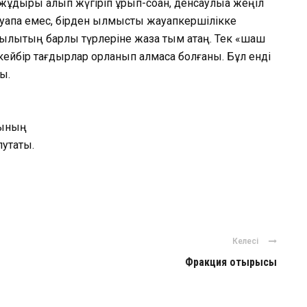
 жұдырық алып жүгіріп ұрып-соққан, денсаулыққа жеңіл
апқа емес, бірден қылмыстық жауапкершілікке
ылықтың барлық түрлеріне жаза тым қатаң. Тек «шаш
ақ кейбір тағдырлар қорланып қалмаса болғаны. Бұл енді
ы.
лының
путаты.
ger
авить
Келесі
Фракция отырысы