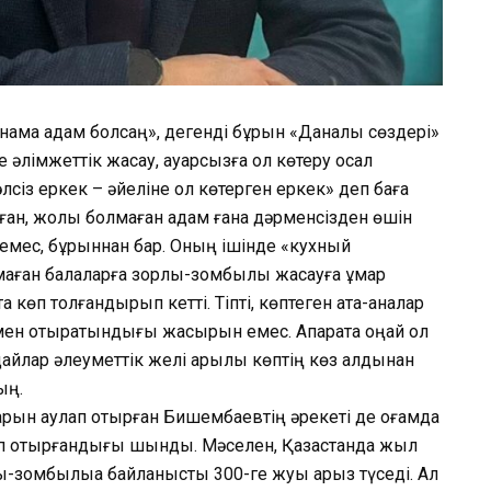
 қинама адам болсаң», дегенді бұрын «Даналық сөздері»
е әлімжеттік жасау, қауқарсызға қол көтеру осал
сіз еркек – әйеліне қол көтерген еркек» деп баға
маған, жолы болмаған адам ғана дәрменсізден өшін
 емес, бұрыннан бар. Оның ішінде «кухный
ған балаларға зорлық-зомбылық жасауға құмар
 көп толғандырып кетті. Тіпті, көптеген ата-аналар
мен отыратындығы жасырын емес. Ақпаратқа оңай қол
айлар әлеуметтік желі арқылы көптің көз алдынан
ың.
арын аулап отырған Бишембаевтің әрекеті де қоғамда
п отырғандығы шындық. Мәселен, Қазақстанда жыл
лық-зомбылыққа байланысты 300-ге жуық арыз түседі. Ал