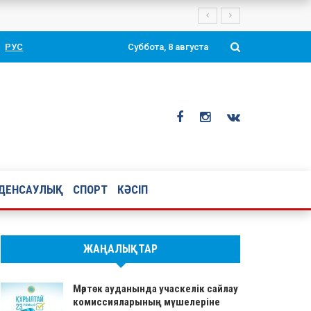
нгі өтті.
РУС
Суббота, 8 августа
ДЕНСАУЛЫҚ
СПОРТ
КӘСІП
ЖАҢАЛЫҚТАР
Мәртөк ауданында учаскелік сайлау
комиссияларының мүшелеріне