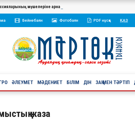
миссияларының мүшелеріне арналған тағылымды оқыту семинар-трени
ама
Бейнебаян
Фотобаян
PDF нұсқа
ҚАЗ
ГРО
ӘЛЕУМЕТ
МӘДЕНИЕТ
БІЛІМ
ДІН
ЗАҢ МЕН ТӘРТІП
мыстық жаза