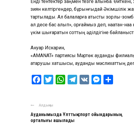
Енді тентектер заңмен тезге алынбақ. Өйткені,
зиян келтіргендер, бұрынғыдай Әкімшілік жау
тартылады. Ал балаларға қатысты зорлық-зомб
ал десе бас алып», қорғаймыз деп, нақақтан-нақ
үкім шығаратын соттың әділдігіне байланыст
Ануар Искарин,
«AMANAT» партиясы Мәртөк аудандық филиа
атқарушы хатшысы, аудандық мәслихаттың де
Facebook
Twitter
WhatsApp
Telegram
VK
Messen
Отпр
Алдыңғы
Ауданымызда Ұлттық спорт ойындарының
орталығы ашылады