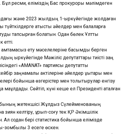
. Бұл ресми, еліміздің Бас прокуроры мәлімдеген
ағы және 2023 жылдың 1-қыркүйегінде жолдаған
ы түйткілдерге қатысты әйелдер мен балаларға
туды тапсырған болатын. Одан бөлек Ұлттық
 етті.
ін қамтамасыз ету мәселелеріне басымдық берген
дың қыркүйегінде Мәжіліс депутаттары тиісті заң
ісіндегі «AMANAT» партиясы депутаттық
йбір заңнамалық актілеріне әйелдер құқықтары мен
лелері бойынша өзгерістер мен толықтырулар енгізу
 мақұлдады. Сөйтіп, күні кеше ел Президенті аталған
тобының жетекшісі Жұлдыз Сүлейменованың
на зиян келтіру, ұрып-соғу тек ҚР Әкімшілік
н. Ал содан бері статистика бойынша елімізде
ық-зомбылық 3 есеге өскен.