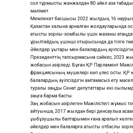
сол тұрмыстық жанжалдан 80 әйел қаза табады
мәлімет.
Мемлекет басшысы 2022 жылдың 16 наурызд
Қазақстан халқына арналған жолдауларында ос
қатысты зорлық-зомбылық үшін жазаны қатаңда
құрылтайдың үшінші отырысында да тілге тиек
Әйелдер құқықтары мен балалардың қауіпсіздіг
Президенттің тапсырмасына сәйкес, 2023 жыл
жобасын әзірледі. Бұған ҚР Парламент Мәжіл
фракциясының мүшелері көп үлес қосты. ҚР ке
балалардың қауіпсіздігін қамтамасыз ету мәсе
туралы заңды Сенат депутаттары екі оқылымда
заңға бармақ басты.
Заң жобасын әзірлеген Мәжілістегі жұмыс 
айтуынша, 2017 жылдан бері денсаулыққа қасақа
құқықбұзушылық баптарымен ғана қаралып келге
әйелдер мен балаларға қатысты отбаслық зорл