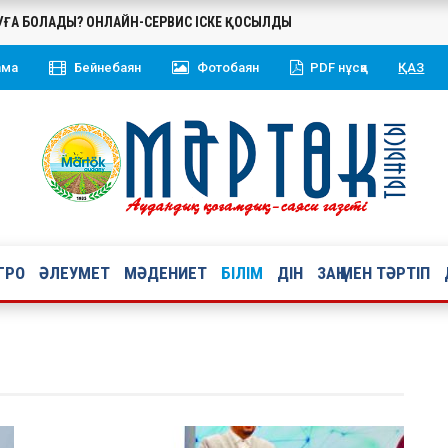
БУҒА БОЛАДЫ? ОНЛАЙН-СЕРВИС ІСКЕ ҚОСЫЛДЫ
ама
Бейнебаян
Фотобаян
PDF нұсқа
ҚАЗ
ГРО
ӘЛЕУМЕТ
МӘДЕНИЕТ
БІЛІМ
ДІН
ЗАҢ МЕН ТӘРТІП