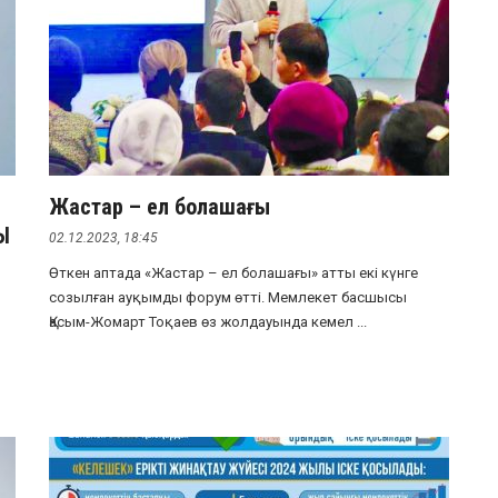
Жастар – ел болашағы
Ы
02.12.2023, 18:45
Өткен аптада «Жастар – ел болашағы» атты екі күнге
созылған ауқымды форум өтті. Мемлекет басшысы
Қасым-Жомарт Тоқаев өз жолдауында кемел ...