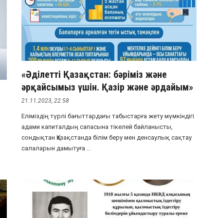
«Әділетті Қазақстан: бәріміз және
әрқайсымыз үшін. Қазір және әрдайым»
21.11.2023, 22:58
Еліміздің түрлі бағыттардағы табыстарға жету мүмкіндігі
адами капиталдың сапасына тікелей байланысты,
сондықтан Қазақстанда білім беру мен денсаулық сақтау
салаларын дамытуға ...