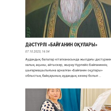
ДӘСТҮРЛІ «БАЙҒАНИН ОҚУЛАРЫ»
07.10.2023, 16:54
Аудандық балалар кітапханасында жылдағы дәстүрме
халық ақыны, айтыскер, жырау Нұрпейіс Байғаниннің
шығармашылығына арналған «Байғанин оқулары»
облыстық байқауының аудандық кезеңі болып ...