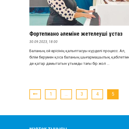
Фортепиано әлеміне жетелеуші ұстаз
30.09.2023, 18:00
Баланың ой өрісінің қалыптасуы күрделі процесс. Ал,
білім берумен қоса баланың шығармашылық қабілетім
де қатар дамытатын ұтымды тағы бір жол ...
1
…
3
4
5