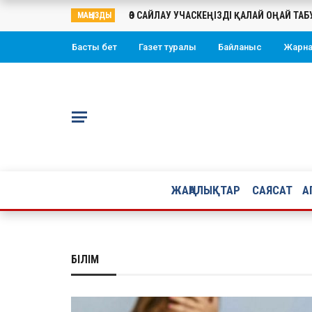
ӨЗ САЙЛАУ УЧАСКЕҢІЗДІ ҚАЛАЙ ОҢАЙ ТА
МАҢЫЗДЫ
Басты бет
Газет туралы
Байланыс
Жарн
ЖАҢАЛЫҚТАР
САЯСАТ
А
БІЛІМ