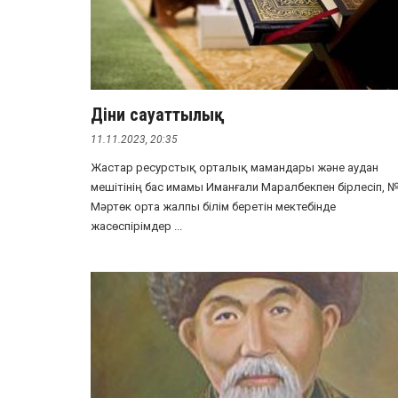
Діни сауаттылық
11.11.2023, 20:35
Жастар ресурстық орталық мамандары және аудан
мешітінің бас имамы Иманғали Маралбекпен бірлесіп, 
Мәртөк орта жалпы білім беретін мектебінде
жасөспірімдер ...