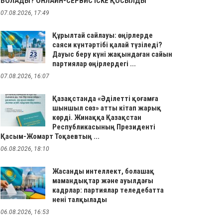
БОЛАДЫ? ОНЛАЙН-СЕРВИС ІСКЕ ҚОСЫЛДЫ
07.08.2026, 17:49
Құрылтай сайлауы: өңірлерде
саяси күнтәртібі қалай түзіледі?
Дауыс беру күні жақындаған сайын
партиялар өңірлердегі ...
07.08.2026, 16:07
Қазақстанда «Әділетті қоғамға
шыншыл сөз» атты кітап жарық
көрді. Жинаққа Қазақстан
Республикасының Президенті
Қасым-Жомарт Тоқаевтың ...
06.08.2026, 18:10
Жасанды интеллект, болашақ
мамандықтар және ауылдағы
кадрлар: партиялар теледебатта
нені талқылады
06.08.2026, 16:53