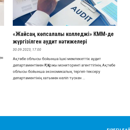
«Жайсаң көпсалалы колледжі» КММ-де
жүргізілген аудит нәтижелері
30.09.2023, 17:00
ен
Ақтөбе облысы бойынша Ішкі мемлекеттік аудит
департаментімен ҚР Қаржы мониторингі агенттігінің Ақтөбе
облысы бойынша экономикалық тергеп-тексеру
департаментінің хатымен келіп түскен ...