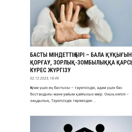
БАСТЫ МІНДЕТТІҢ БІРІ – БАЛА ҚҰҚЫҒЫН
ҚОРҒАУ, ЗОРЛЫҚ-ЗОМБЫЛЫҚҚА ҚАРС
КҮРЕС ЖҮРГІЗУ
02.12.2023, 18:49
Қоғам үшін ең бастысы – тәуелсіздік, адам үшін бас
бостандығы және уайым қайғысыз өмір. Оның кепілі –
заңдылық. Тәуелсіздік төрімізден ...