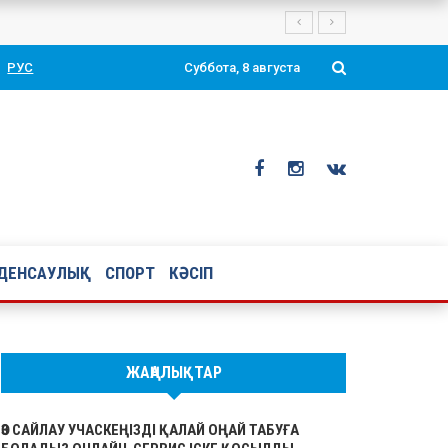
РУС
Суббота, 8 августа
ДЕНСАУЛЫҚ
СПОРТ
КӘСІП
ЖАҢАЛЫҚТАР
ӨЗ САЙЛАУ УЧАСКЕҢІЗДІ ҚАЛАЙ ОҢАЙ ТАБУҒА