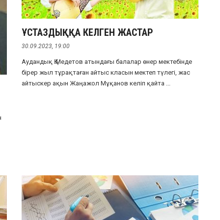
ҰСТАЗДЫҚҚА КЕЛГЕН ЖАСТАР
30.09.2023, 19:00
Аудандық Қ.Медетов атындағы балалар өнер мектебінде
бірер жыл тұрақтаған айтыс класын мектеп түлегі, жас
айтыскер ақын Жаңажол Мұқанов келіп қайта ...
н