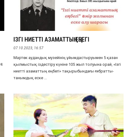
ІЗГІ НИЕТТІ АЗАМАТТЫҢ ЕҢБЕГІ
07.10.2023, 16:57
Мәртөк аудандық музейінің ұйымдастыруымен 5 қазан
№4
қылмыстық іздестіру күніне 105 жыл толуына орай, «Ізгі
ниетті азаматтың еңбегі» тақырыбындағы ғибратты-
танымдық еске ...