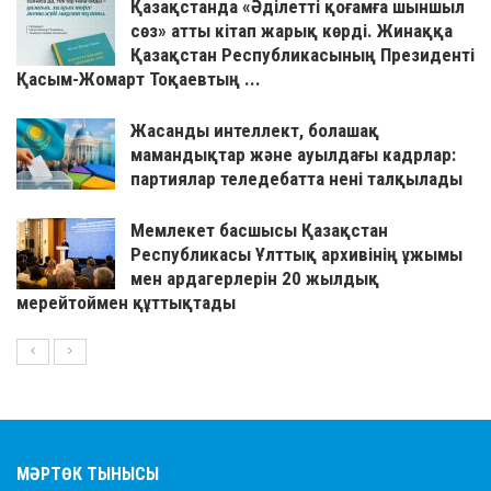
Қазақстанда «Әділетті қоғамға шыншыл
сөз» атты кітап жарық көрді. Жинаққа
Қазақстан Республикасының Президенті
Қасым-Жомарт Тоқаевтың ...
Жасанды интеллект, болашақ
мамандықтар және ауылдағы кадрлар:
партиялар теледебатта нені талқылады
Мемлекет басшысы Қазақстан
Республикасы Ұлттық архивінің ұжымы
мен ардагерлерін 20 жылдық
мерейтоймен құттықтады
МӘРТӨК ТЫНЫСЫ