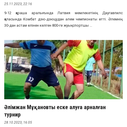
25.11.2023, 22:16
9-12 қараша аралығында Латвия мемлекетінің Даугавпилс
қаласында Комбат дзю-дзюцудан әлем чемпионаты өтті. Әлемнің
30-дан астам елінен келген 800-ге жуық спортшы ...
Әлімжан Мұқановты еске алуға арналған
турнир
28.10.2023, 16:05