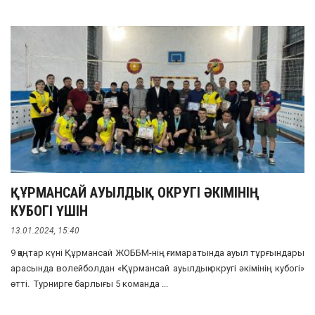
ҚҰРМАНСАЙ АУЫЛДЫҚ ОКРУГІ ӘКІМІНІҢ
КУБОГІ ҮШІН
13.01.2024, 15:40
9 қаңтар күні Құрмансай ЖОББМ-нің ғимаратында ауыл тұрғындары
арасында волейболдан «Құрмансай ауылдық округі әкімінің кубогі»
өтті. Турнирге барлығы 5 команда ...