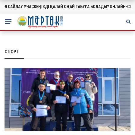
ӨЗ САЙЛАУ УЧАСКЕҢІЗДІ ҚАЛАЙ ОҢАЙ ТАБУҒА БОЛАДЫ? ОНЛАЙН-СЕ
МАҢЫЗДЫ
СПОРТ