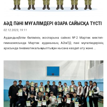
АӘД ПӘНІ МҰҒАЛІМДЕРІ ӨЗАРА САЙЫСҚА ТҮСТІ
02.12.2023, 19:11
Аудандық білім бөлімінің жоспарына сәйкес №2 Мәртөк мектеп-
гимназиясында Мәртөк ауданының АӘжТД пәні мұғалімдерінің
арасында пневматикалық мылтықтан нысана көздеп ату және ...