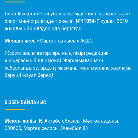
Газет Қазақстан Республикасы мәдениет, ақпарат және
спорт министрлігінде тіркеліп,
№11054-Г
куәлігі 2010
жылдың 26 шілдесінде берілген.
Меншік иесі:
«Мәртөк тынысы» ЖШС.
Жарияланым авторларының пікірі редакция
көзқарасын білдірмейді. Жарнамалар мен
хабарландырулардың мазмұны мен мәтініне жарнама
беруші жауап береді.
БІЗБЕН БАЙЛАНЫС
Мекен-жайы:
ҚР, Ақтөбе облысы, Мәртөк ауданы,
030600, Мәртөк селосы, Жамбыл 83