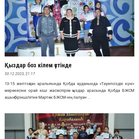
Қыздар боз кілем үстінде
30.12.2023, 21:17
13-15 желтоқсан аралығында Қобда ауданында «Тәуелсіздік күні»
мерекесіне орай кіші жасөспірім қыздар арасында Қобда БЖСМ
ашық біріншілігіне Мәртөк БЖСМ-нің палуан ...