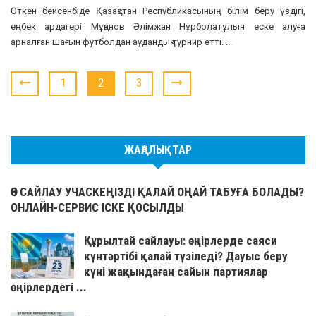
Өткен бейсенбіде Қазақстан Республикасының білім беру үздігі,
еңбек ардагері Мұқанов Әлімжан Нұрболатұлын еске алуға
арналған шағын футболдан аудандық турнир өтті. ...
1
2
3
ЖАҢАЛЫҚТАР
ӨЗ САЙЛАУ УЧАСКЕҢІЗДІ ҚАЛАЙ ОҢАЙ ТАБУҒА БОЛАДЫ?
ОНЛАЙН-СЕРВИС ІСКЕ ҚОСЫЛДЫ
Құрылтай сайлауы: өңірлерде саяси
күнтәртібі қалай түзіледі? Дауыс беру
күні жақындаған сайын партиялар
өңірлердегі ...