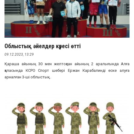
Облыстық әйелдер күресі өтті
09.12.2023, 13:29
Қараша айының 30 мен желтоқсан айының 2 аралығында Алға
қаласында КСРО Спорт шебері Ержан Карабалинді еске алуға
арналған 3-ші облыстық ...