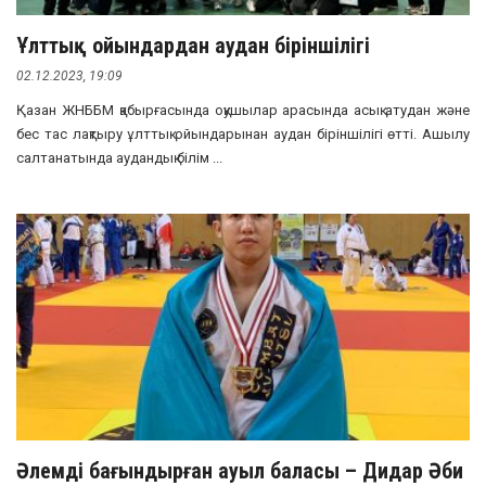
Ұлттық ойындардан аудан біріншілігі
02.12.2023, 19:09
Қазан ЖНББМ қабырғасында оқушылар арасында асық атудан және
бес тас лақтыру ұлттық ойындарынан аудан біріншілігі өтті. Ашылу
салтанатында аудандық білім ...
Әлемді бағындырған ауыл баласы – Дидар Әби