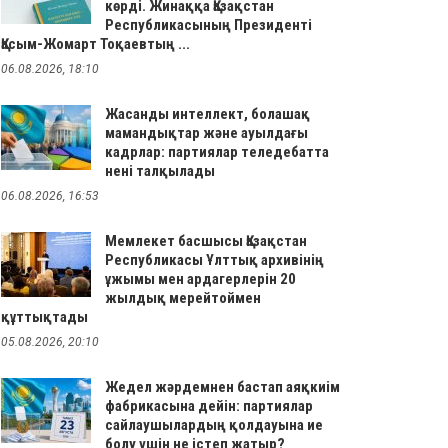
көрді. Жинаққа Қазақстан
Республикасының Президенті
Қасым-Жомарт Тоқаевтың ...
06.08.2026, 18:10
Жасанды интеллект, болашақ
мамандықтар және ауылдағы
кадрлар: партиялар теледебатта
нені талқылады
06.08.2026, 16:53
Мемлекет басшысы Қазақстан
Республикасы Ұлттық архивінің
ұжымы мен ардагерлерін 20
жылдық мерейтоймен
құттықтады
05.08.2026, 20:10
Жедел жәрдемнен бастап аяқкиім
фабрикасына дейін: партиялар
сайлаушылардың қолдауына ие
болу үшін не істеп жатыр?