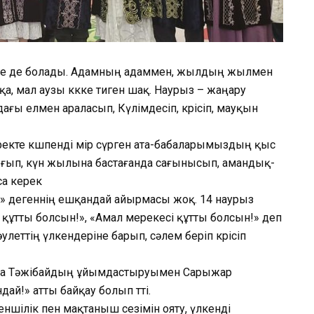
уге де болады. Адамның адаммен, жылдың жылмен
қа, мал аузы көкке тиген шақ. Наурыз – жаңару
ағы елмен араласып, Күлімдесіп, көрісіп, мауқын
еректе көшпенді өмір сүрген ата-бабаларымыздың қыс
 шығып, күн жылына бастағанда сағынысып, амандық-
са керек
і» дегеннің ешқандай айырмасы жоқ. 14 наурыз
ың құтты болсын!», «Амал мерекесі құтты болсын!» деп
улеттің үлкендеріне барып, сәлем беріп көрісіп
ира Тәжібайдың ұйымдастыруымен Сарыжар
й!» атты байқау болып өтті.
еншілік пен мақтаныш сезімін ояту, үлкенді