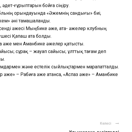
, әдет-ғұрыптарын бойға сіңіру.
льнің орындауында «Әжемнің сандығы» биі,
ем» әні тамашаланды.
сенді әжесі Мыңбике әже, ата- әжелер клубның
үшесі Қапаш ата болды.
а әже мен Аманбике әжелер қатысты.
сайысы; сұрақ – жауап сайысы; ұлттық тағам деп
ды.
ломдармен және естелік сыйлықтармен марапатталды.
 әже» – Рабиға әже атанса, «Аспаз әже» – Аманбике
ger
авить
Келесі