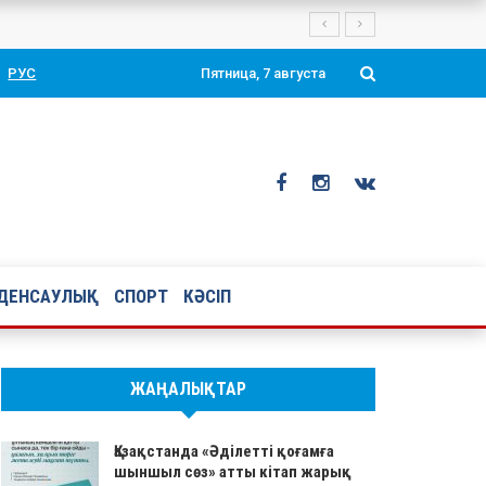
Президенті Қасым-Жомарт Тоқаевтың таңдаулы ой-тұжырымдары мен қ
РУС
Пятница, 7 августа
ДЕНСАУЛЫҚ
СПОРТ
КӘСІП
ЖАҢАЛЫҚТАР
Қазақстанда «Әділетті қоғамға
шыншыл сөз» атты кітап жарық