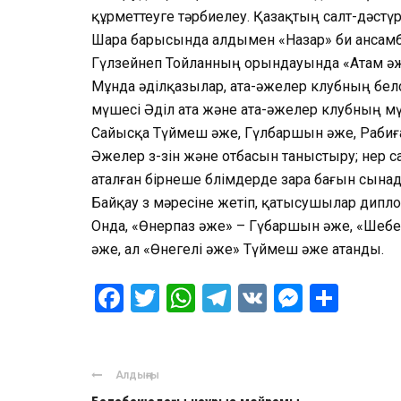
құрметтеуге тәрбиелеу. Қазақтың салт-дәстүр
Шара барысында алдымен «Назар» би ансамб
Гүлзейнеп Тойланның орындауында «Атам әж
Мұнда әділқазылар, ата-әжелер клубның бел
мүшесі Әділ ата және ата-әжелер клубның м
Сайысқа Түймеш әже, Гүлбаршын әже, Рабиғ
Әжелер өз-өзін және отбасын таныстыру; өнер 
аталған бірнеше бөлімдерде өзара бағын сына
Байқау өз мәресіне жетіп, қатысушылар дип
Онда, «Өнерпаз әже» – Гүбаршын әже, «Шебер
әже, ал «Өнегелі әже» Түймеш әже атанды.
Facebook
Twitter
WhatsApp
Telegram
VK
Messen
Отпр
Алдыңғы