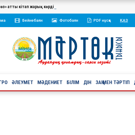
сөз» атты кітап жарық көрді. Жинаққа Қазақстан Республикасының 
ама
Бейнебаян
Фотобаян
PDF нұсқа
ҚАЗ
ГРО
ӘЛЕУМЕТ
МӘДЕНИЕТ
БІЛІМ
ДІН
ЗАҢ МЕН ТӘРТІП