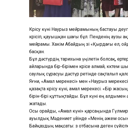
Көрісу күні Наурыз мейрамының бастауы де
көрісіп, қауышқан шағы бұл. Пенденің аузы ақ
мейрамы. Хакім Абайдың өзі «Қырдағы ел, ойд
басқан.
Бұл дәстүрдің тарихына үңілетін болсақ, ерт
айларында бір-бірімен көрісе алмай, көктем
саулық сұрасуы дәстүр ретінде сақталып қал
Яғни, «Амал мерекесі» мен «Наурыз мерекес
қазақта көрісу күні, амал мерекесі. «Бір жас
бірін-бірі құттықтайды. Бұл күні ең алдымен ә
жатады.
Осы орайды, «Амал күні» қарсаңында Гүлм
ауылдық Мәдениет үйінде «Менің әжем осында
Байқаудың мақсаты: өз отбасына деген сүйісп