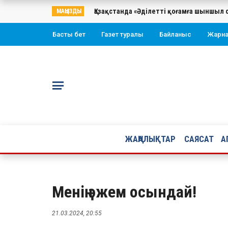
Қазақстанда «Әділетті қоғамға шыншыл 
МАҢЫЗДЫ
Басты бет
Газет туралы
Байланыс
Жарн
ЖАҢАЛЫҚТАР
САЯСАТ
А
Менің әжем осындай!
21.03.2024, 20:55